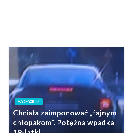
WYDARZENIA
Chciała zaimponować „fajnym
chłopakom”. Potężna wpadka
19-latki!