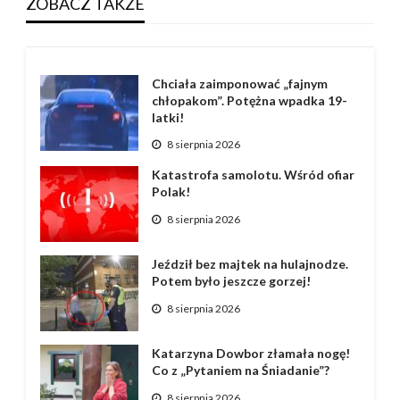
ZOBACZ TAKŻE
Chciała zaimponować „fajnym
chłopakom”. Potężna wpadka 19-
latki!
8 sierpnia 2026
Katastrofa samolotu. Wśród ofiar
Polak!
8 sierpnia 2026
Jeździł bez majtek na hulajnodze.
Potem było jeszcze gorzej!
8 sierpnia 2026
Katarzyna Dowbor złamała nogę!
Co z „Pytaniem na Śniadanie”?
8 sierpnia 2026