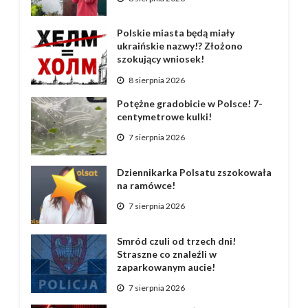
Polskie miasta będą miały
ukraińskie nazwy!? Złożono
szokujący wniosek!
8 sierpnia 2026
Potężne gradobicie w Polsce! 7-
centymetrowe kulki!
7 sierpnia 2026
Dziennikarka Polsatu zszokowała
na ramówce!
7 sierpnia 2026
Smród czuli od trzech dni!
Straszne co znaleźli w
zaparkowanym aucie!
7 sierpnia 2026