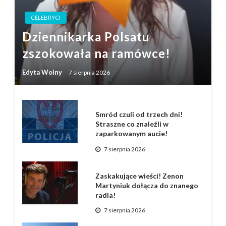
CELEBRYCI
Dziennikarka Polsatu
zszokowała na ramówce!
Edyta Wolny
7 sierpnia 2026
Smród czuli od trzech dni!
Straszne co znaleźli w
zaparkowanym aucie!
7 sierpnia 2026
Zaskakujące wieści! Zenon
Martyniuk dołącza do znanego
radia!
7 sierpnia 2026