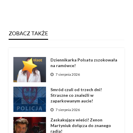
ZOBACZ TAKŻE
Dziennikarka Polsatu zszokowała
na ramówce!
7 sierpnia 2026
Smród czuli od trzech dni!
Straszne co znaleźli w
zaparkowanym aucie!
7 sierpnia 2026
Zaskakujące wieści! Zenon
Martyniuk dołącza do znanego
radia!