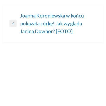
Nawigacja
Joanna Koroniewska w końcu
pokazała córkę! Jak wygląda
wpisu
Previous
Janina Dowbor? [FOTO]
Post