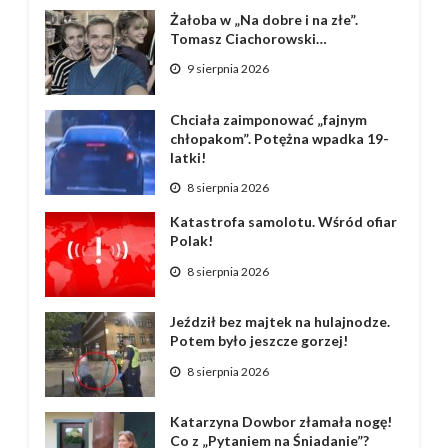
Żałoba w „Na dobre i na złe”.
Tomasz Ciachorowski…
9 sierpnia 2026
Chciała zaimponować „fajnym
chłopakom”. Potężna wpadka 19-
latki!
8 sierpnia 2026
Katastrofa samolotu. Wśród ofiar
Polak!
8 sierpnia 2026
Jeździł bez majtek na hulajnodze.
Potem było jeszcze gorzej!
8 sierpnia 2026
Katarzyna Dowbor złamała nogę!
Co z „Pytaniem na Śniadanie”?