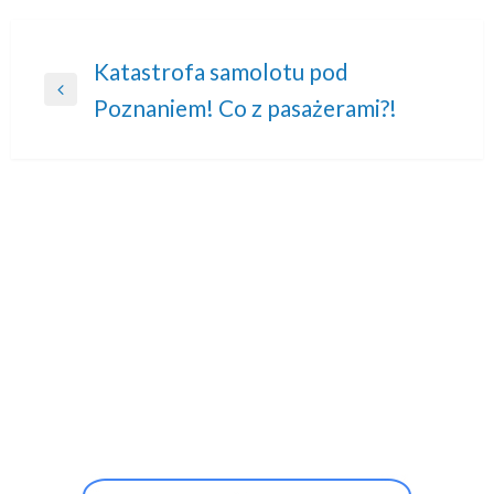
Nawigacja
Katastrofa samolotu pod
Previous
Poznaniem! Co z pasażerami?!
wpisu
Post