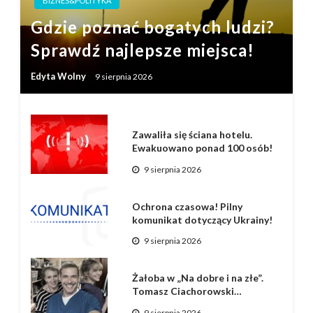
BIZNES&POLITYKA
Gdzie poznać bogatych ludzi?
Sprawdź najlepsze miejsca!
Edyta Wolny
9 sierpnia 2026
Zawaliła się ściana hotelu.
Ewakuowano ponad 100 osób!
9 sierpnia 2026
Ochrona czasowa! Pilny
komunikat dotyczący Ukrainy!
9 sierpnia 2026
Żałoba w „Na dobre i na złe”.
Tomasz Ciachorowski…
9 sierpnia 2026