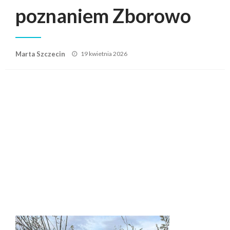
poznaniem Zborowo
Posted
Marta Szczecin
19 kwietnia 2026
on