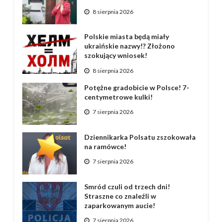
8 sierpnia 2026
Polskie miasta będą miały
ukraińskie nazwy!? Złożono
szokujący wniosek!
8 sierpnia 2026
Potężne gradobicie w Polsce! 7-
centymetrowe kulki!
7 sierpnia 2026
Dziennikarka Polsatu zszokowała
na ramówce!
7 sierpnia 2026
Smród czuli od trzech dni!
Straszne co znaleźli w
zaparkowanym aucie!
7 sierpnia 2026