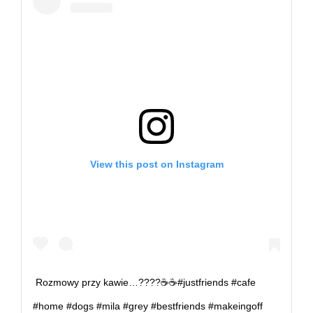
View this post on Instagram
Rozmowy przy kawie…????☕️☕️#justfriends #cafe
#home #dogs #mila #grey #bestfriends #makeingoff