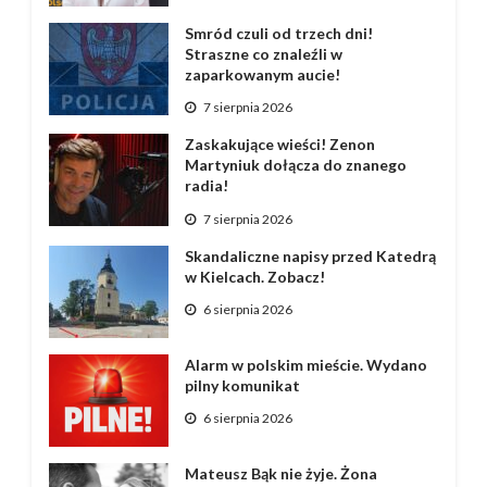
Smród czuli od trzech dni!
Straszne co znaleźli w
zaparkowanym aucie!
7 sierpnia 2026
Zaskakujące wieści! Zenon
Martyniuk dołącza do znanego
radia!
7 sierpnia 2026
Skandaliczne napisy przed Katedrą
w Kielcach. Zobacz!
6 sierpnia 2026
Alarm w polskim mieście. Wydano
pilny komunikat
6 sierpnia 2026
Mateusz Bąk nie żyje. Żona