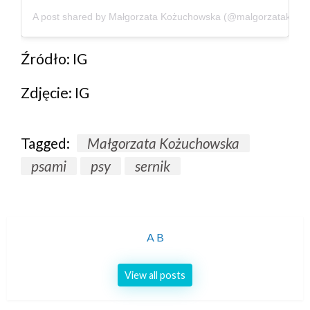
A post shared by
Małgorzata Kożuchowska
(@malgorzatakozu
Źródło: IG
Zdjęcie: IG
Tagged:
Małgorzata Kożuchowska
psami
psy
sernik
A B
View all posts