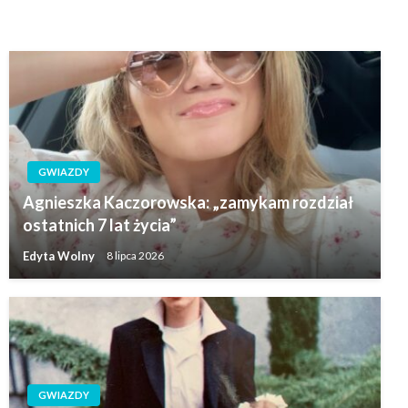
GWIAZDY
Agnieszka Kaczorowska: „zamykam rozdział
ostatnich 7 lat życia”
Edyta Wolny
8 lipca 2026
GWIAZDY