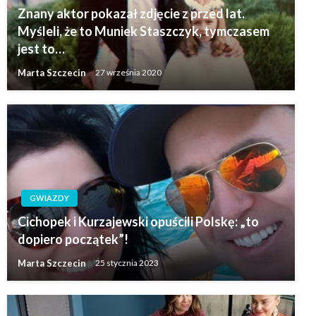
Znany aktor pokazał zdjęcie z przed lat.
Myśleli, że to Muniek Staszczyk, tymczasem
jest to…
Marta Szczecin
27 września 2020
GWIAZDY
Cichopek i Kurzajewski opuścili Polskę: „to
dopiero początek”!
Marta Szczecin
25 stycznia 2023