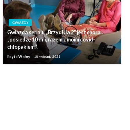
GWIAZDY
Gwiazda serialu „BrzydUla 2” jest chora:
„posiedzę 10 dni, razem z moim covid-
chłopakiem.”
Edyta Wolny
18 kwietnia 2021