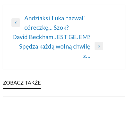
Nawigacja
Andziaks i Luka nazwali
Previous
córeczkę… Szok?
wpisu
Post
David Beckham JEST GEJEM?
Spędza każdą wolną chwilę
Next
z…
Post
ZOBACZ TAKŻE