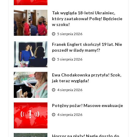
Tak wygląda 18-letni Ukrainiec,
który zaatakował Polkę! Będziecie
w szoku!
5 sierpnia 2026
Franek Englert skończył 19 lat. Nie
poszedł w ślady mamy!?
5 sierpnia 2026
Ewa Chodakowska przytyła! Szok,
jak teraz wygląda!
4 sierpnia 2026
Potężny pożar! Masowe ewakuacje
4 sierpnia 2026
Horror na plaży! Nagle doszło do