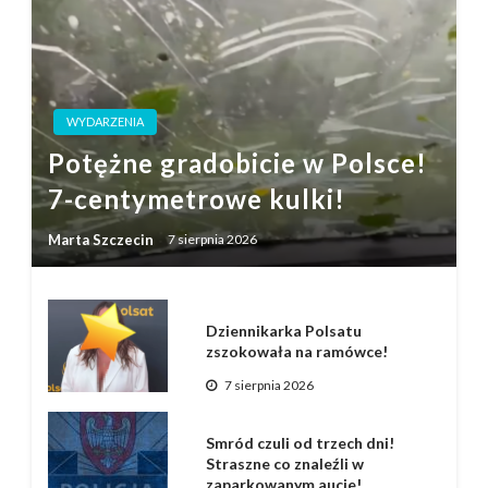
WYDARZENIA
Potężne gradobicie w Polsce!
7-centymetrowe kulki!
Marta Szczecin
7 sierpnia 2026
Dziennikarka Polsatu
zszokowała na ramówce!
7 sierpnia 2026
Smród czuli od trzech dni!
Straszne co znaleźli w
zaparkowanym aucie!