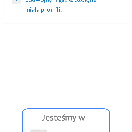
wpisu
Previous
miała promili!
Post