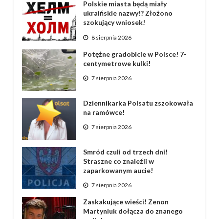
Polskie miasta będą miały
ukraińskie nazwy!? Złożono
szokujący wniosek!
8 sierpnia 2026
Potężne gradobicie w Polsce! 7-
centymetrowe kulki!
7 sierpnia 2026
Dziennikarka Polsatu zszokowała
na ramówce!
7 sierpnia 2026
Smród czuli od trzech dni!
Straszne co znaleźli w
zaparkowanym aucie!
7 sierpnia 2026
Zaskakujące wieści! Zenon
Martyniuk dołącza do znanego