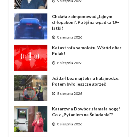
9 sierpnia 2026
Chciała zaimponować „fajnym
chłopakom”. Potężna wpadka 19-
latki!
8 sierpnia 2026
Katastrofa samolotu. Wśród ofiar
Polak!
8 sierpnia 2026
Jeździł bez majtek na hulajnodze.
Potem było jeszcze gorzej!
8 sierpnia 2026
Katarzyna Dowbor złamała nogę!
Co z „Pytaniem na Śniadanie”?
8 sierpnia 2026