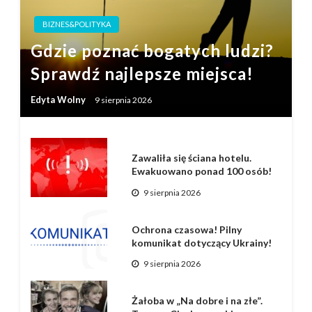
BIZNES&POLITYKA
Gdzie poznać bogatych ludzi?
Sprawdź najlepsze miejsca!
Edyta Wolny
9 sierpnia 2026
Zawaliła się ściana hotelu.
Ewakuowano ponad 100 osób!
9 sierpnia 2026
Ochrona czasowa! Pilny
komunikat dotyczący Ukrainy!
9 sierpnia 2026
Żałoba w „Na dobre i na złe”.