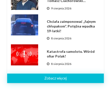
Tomasz Ciachorowski…
9 sierpnia 2026
Chciała zaimponować „fajnym
chłopakom”. Potężna wpadka
19-latki!
8 sierpnia 2026
Katastrofa samolotu. Wśród
ofiar Polak!
8 sierpnia 2026
Zobacz więcej