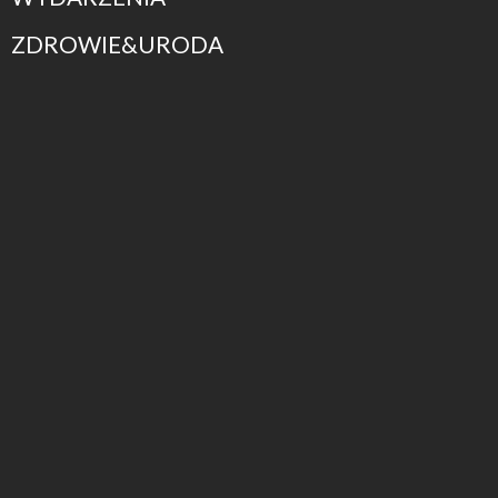
ZDROWIE&URODA