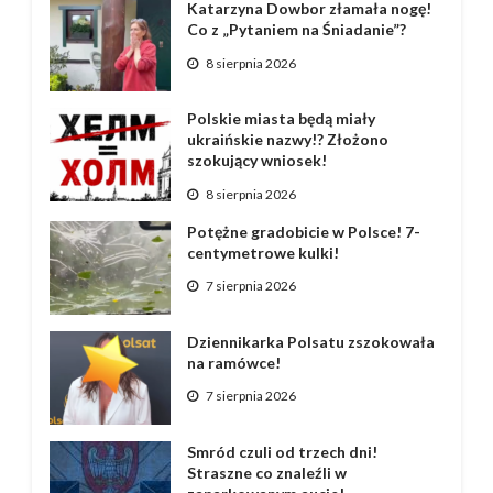
Katarzyna Dowbor złamała nogę!
Co z „Pytaniem na Śniadanie”?
8 sierpnia 2026
Polskie miasta będą miały
ukraińskie nazwy!? Złożono
szokujący wniosek!
8 sierpnia 2026
Potężne gradobicie w Polsce! 7-
centymetrowe kulki!
7 sierpnia 2026
Dziennikarka Polsatu zszokowała
na ramówce!
7 sierpnia 2026
Smród czuli od trzech dni!
Straszne co znaleźli w