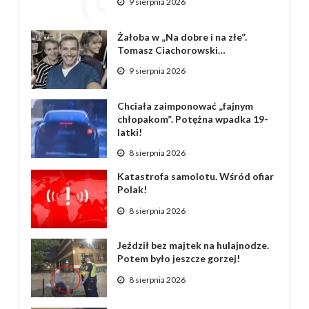
9 sierpnia 2026
Żałoba w „Na dobre i na złe”.
Tomasz Ciachorowski…
9 sierpnia 2026
Chciała zaimponować „fajnym
chłopakom”. Potężna wpadka 19-
latki!
8 sierpnia 2026
Katastrofa samolotu. Wśród ofiar
Polak!
8 sierpnia 2026
Jeździł bez majtek na hulajnodze.
Potem było jeszcze gorzej!
8 sierpnia 2026