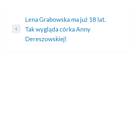
Nawigacja
Lena Grabowska ma już 18 lat.
Tak wygląda córka Anny
wpisu
Previous
Dereszowskiej!
Post