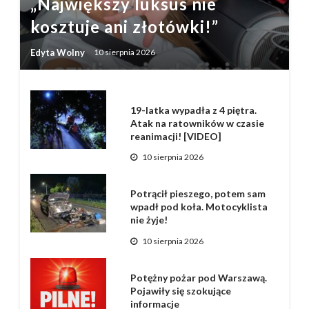
„Największy luksus nie
kosztuje ani złotówki!”
Edyta Wolny
10 sierpnia 2026
19-latka wypadła z 4 piętra.
Atak na ratowników w czasie
reanimacji! [VIDEO]
10 sierpnia 2026
Potrącił pieszego, potem sam
wpadł pod koła. Motocyklista
nie żyje!
10 sierpnia 2026
Potężny pożar pod Warszawą.
Pojawiły się szokujące
informacje