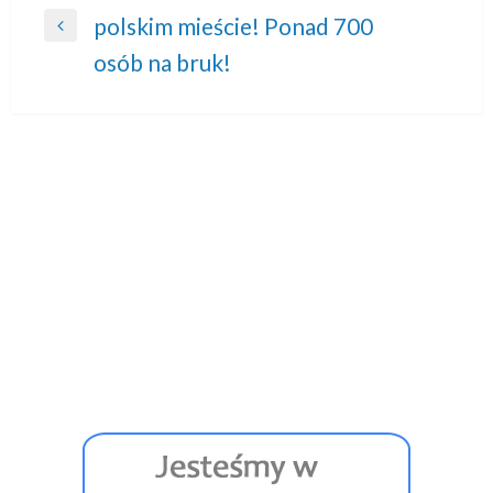
polskim mieście! Ponad 700
wpisu
Previous
osób na bruk!
Post