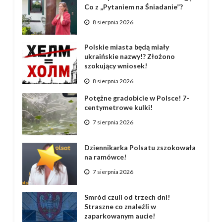
Co z „Pytaniem na Śniadanie”?
8 sierpnia 2026
Polskie miasta będą miały
ukraińskie nazwy!? Złożono
szokujący wniosek!
8 sierpnia 2026
Potężne gradobicie w Polsce! 7-
centymetrowe kulki!
7 sierpnia 2026
Dziennikarka Polsatu zszokowała
na ramówce!
7 sierpnia 2026
Smród czuli od trzech dni!
Straszne co znaleźli w
zaparkowanym aucie!