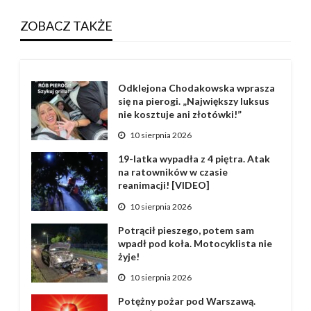
ZOBACZ TAKŻE
Odklejona Chodakowska wprasza
się na pierogi. „Największy luksus
nie kosztuje ani złotówki!”
10 sierpnia 2026
19-latka wypadła z 4 piętra. Atak
na ratowników w czasie
reanimacji! [VIDEO]
10 sierpnia 2026
Potrącił pieszego, potem sam
wpadł pod koła. Motocyklista nie
żyje!
10 sierpnia 2026
Potężny pożar pod Warszawą.