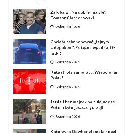
Żałoba w „Na dobre i na złe”.
Tomasz Ciachorowski…
9 sierpnia 2026
Chciała zaimponować „fajnym
chłopakom”. Potężna wpadka 19-
latki!
8 sierpnia 2026
Katastrofa samolotu. Wśród ofiar
Polak!
8 sierpnia 2026
Jeździł bez majtek na hulajnodze.
Potem było jeszcze gorzej!
8 sierpnia 2026
Katarzyna Dowbor złamała nogę!