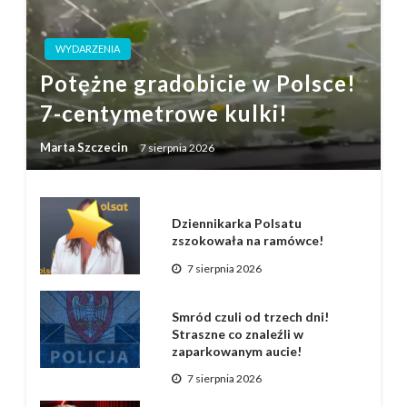
WYDARZENIA
Potężne gradobicie w Polsce!
7-centymetrowe kulki!
Marta Szczecin
7 sierpnia 2026
Dziennikarka Polsatu
zszokowała na ramówce!
7 sierpnia 2026
Smród czuli od trzech dni!
Straszne co znaleźli w
zaparkowanym aucie!
7 sierpnia 2026