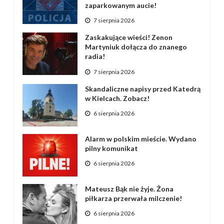
zaparkowanym aucie!
7 sierpnia 2026
Zaskakujące wieści! Zenon
Martyniuk dołącza do znanego
radia!
7 sierpnia 2026
Skandaliczne napisy przed Katedrą
w Kielcach. Zobacz!
6 sierpnia 2026
Alarm w polskim mieście. Wydano
pilny komunikat
6 sierpnia 2026
Mateusz Bąk nie żyje. Żona
piłkarza przerwała milczenie!
6 sierpnia 2026