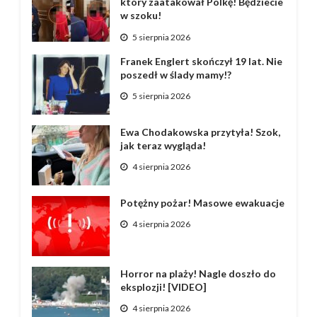
który zaatakował Polkę! Będziecie
w szoku!
5 sierpnia 2026
Franek Englert skończył 19 lat. Nie
poszedł w ślady mamy!?
5 sierpnia 2026
Ewa Chodakowska przytyła! Szok,
jak teraz wygląda!
4 sierpnia 2026
Potężny pożar! Masowe ewakuacje
4 sierpnia 2026
Horror na plaży! Nagle doszło do
eksplozji! [VIDEO]
4 sierpnia 2026