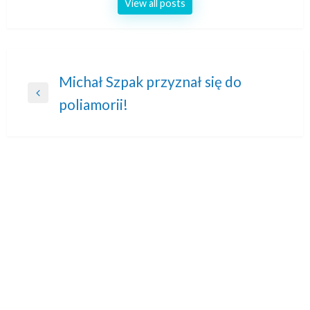
View all posts
Nawigacja
Michał Szpak przyznał się do
Previous
poliamorii!
wpisu
Post