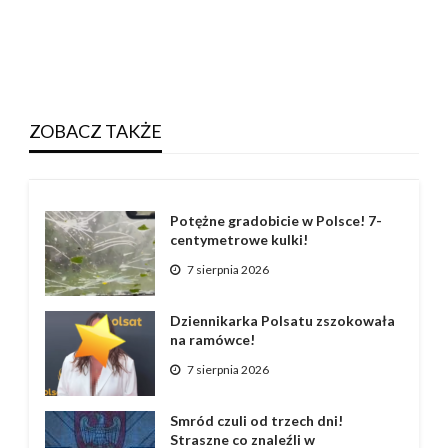
ZOBACZ TAKŻE
Potężne gradobicie w Polsce! 7-
centymetrowe kulki!
7 sierpnia 2026
Dziennikarka Polsatu zszokowała
na ramówce!
7 sierpnia 2026
Smród czuli od trzech dni!
Straszne co znaleźli w