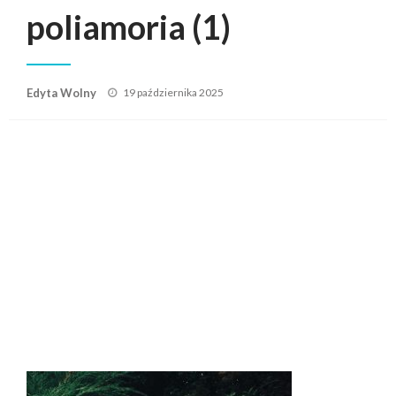
poliamoria (1)
Posted
Edyta Wolny
19 października 2025
on