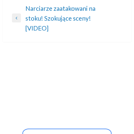
Nawigacja
Narciarze zaatakowani na
stoku! Szokujące sceny!
wpisu
Previous
[VIDEO]
Post