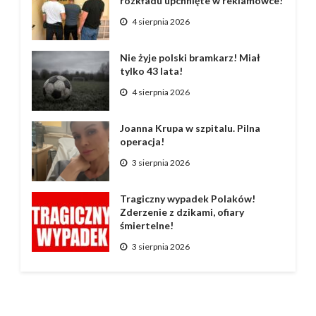
rozkładu upchnięte w reklamówce!
4 sierpnia 2026
Nie żyje polski bramkarz! Miał
tylko 43 lata!
4 sierpnia 2026
Joanna Krupa w szpitalu. Pilna
operacja!
3 sierpnia 2026
Tragiczny wypadek Polaków!
Zderzenie z dzikami, ofiary
śmiertelne!
3 sierpnia 2026