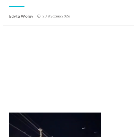
Posted
Edyta Wolny
23 stycznia 2026
on