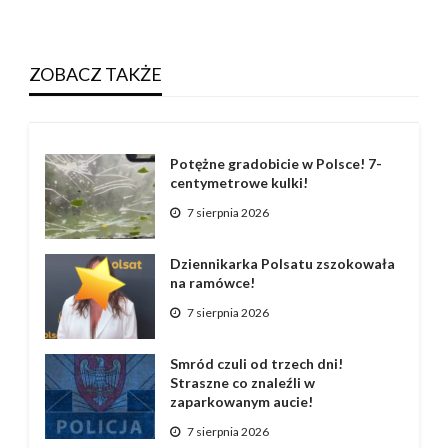
ZOBACZ TAKŻE
Potężne gradobicie w Polsce! 7-
centymetrowe kulki!
7 sierpnia 2026
Dziennikarka Polsatu zszokowała
na ramówce!
7 sierpnia 2026
Smród czuli od trzech dni!
Straszne co znaleźli w
zaparkowanym aucie!
7 sierpnia 2026