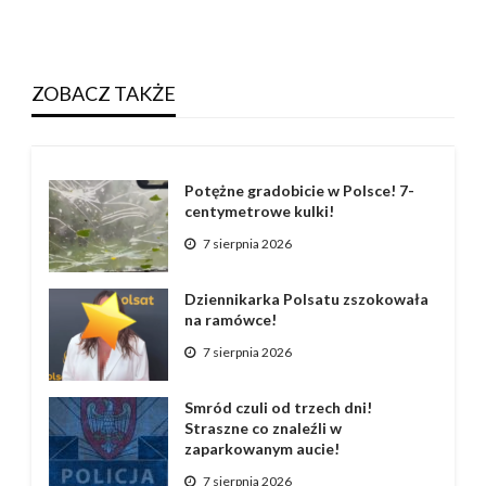
ZOBACZ TAKŻE
Potężne gradobicie w Polsce! 7-
centymetrowe kulki!
7 sierpnia 2026
Dziennikarka Polsatu zszokowała
na ramówce!
7 sierpnia 2026
Smród czuli od trzech dni!
Straszne co znaleźli w
zaparkowanym aucie!
7 sierpnia 2026