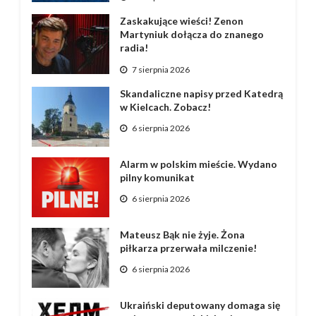
Zaskakujące wieści! Zenon
Martyniuk dołącza do znanego
radia!
7 sierpnia 2026
Skandaliczne napisy przed Katedrą
w Kielcach. Zobacz!
6 sierpnia 2026
Alarm w polskim mieście. Wydano
pilny komunikat
6 sierpnia 2026
Mateusz Bąk nie żyje. Żona
piłkarza przerwała milczenie!
6 sierpnia 2026
Ukraiński deputowany domaga się