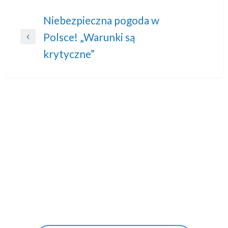
Nawigacja
Niebezpieczna pogoda w
Polsce! „Warunki są
wpisu
Previous
krytyczne”
Post