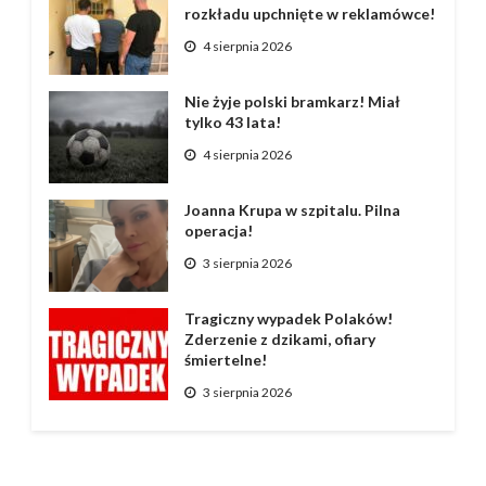
rozkładu upchnięte w reklamówce!
4 sierpnia 2026
Nie żyje polski bramkarz! Miał
tylko 43 lata!
4 sierpnia 2026
Joanna Krupa w szpitalu. Pilna
operacja!
3 sierpnia 2026
Tragiczny wypadek Polaków!
Zderzenie z dzikami, ofiary
śmiertelne!
3 sierpnia 2026