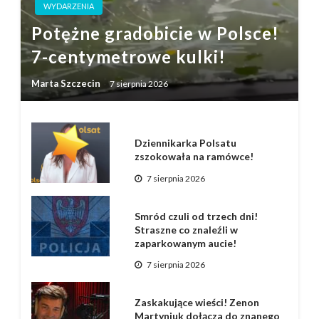
WYDARZENIA
Potężne gradobicie w Polsce!
7-centymetrowe kulki!
Marta Szczecin
7 sierpnia 2026
Dziennikarka Polsatu
zszokowała na ramówce!
7 sierpnia 2026
Smród czuli od trzech dni!
Straszne co znaleźli w
zaparkowanym aucie!
7 sierpnia 2026
Zaskakujące wieści! Zenon
Martyniuk dołącza do znanego