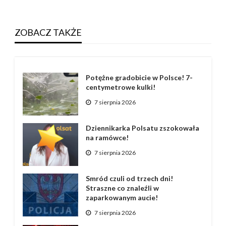
ZOBACZ TAKŻE
Potężne gradobicie w Polsce! 7-
centymetrowe kulki!
7 sierpnia 2026
Dziennikarka Polsatu zszokowała
na ramówce!
7 sierpnia 2026
Smród czuli od trzech dni!
Straszne co znaleźli w
zaparkowanym aucie!
7 sierpnia 2026