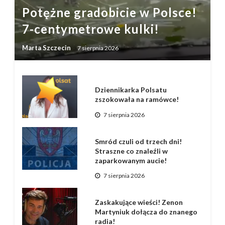
Potężne gradobicie w Polsce!
7-centymetrowe kulki!
Marta Szczecin
7 sierpnia 2026
Dziennikarka Polsatu
zszokowała na ramówce!
7 sierpnia 2026
Smród czuli od trzech dni!
Straszne co znaleźli w
zaparkowanym aucie!
7 sierpnia 2026
Zaskakujące wieści! Zenon
Martyniuk dołącza do znanego
radia!