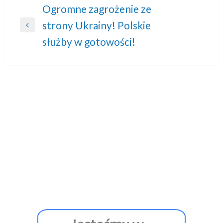
Nawigacja
Ogromne zagrożenie ze
strony Ukrainy! Polskie
wpisu
Previous
służby w gotowości!
Post