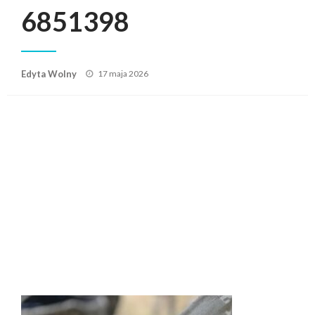
6851398
Posted
Edyta Wolny
17 maja 2026
on