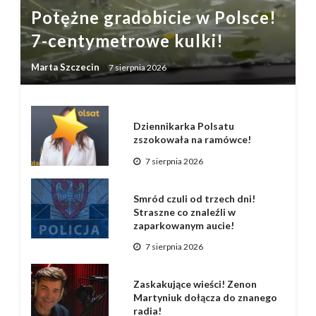
Potężne gradobicie w Polsce!
7-centymetrowe kulki!
Marta Szczecin
7 sierpnia 2026
Dziennikarka Polsatu
zszokowała na ramówce!
7 sierpnia 2026
Smród czuli od trzech dni!
Straszne co znaleźli w
zaparkowanym aucie!
7 sierpnia 2026
Zaskakujące wieści! Zenon
Martyniuk dołącza do znanego
radia!