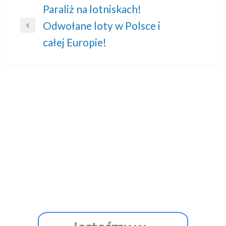
Nawigacja
Paraliż na lotniskach!
Odwołane loty w Polsce i
wpisu
Previous
całej Europie!
Post