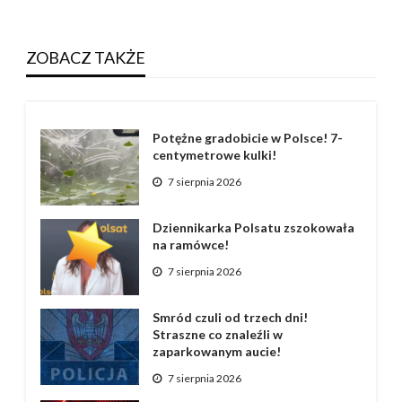
ZOBACZ TAKŻE
Potężne gradobicie w Polsce! 7-
centymetrowe kulki!
7 sierpnia 2026
Dziennikarka Polsatu zszokowała
na ramówce!
7 sierpnia 2026
Smród czuli od trzech dni!
Straszne co znaleźli w
zaparkowanym aucie!
7 sierpnia 2026