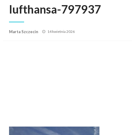
lufthansa-797937
Posted
Marta Szczecin
14 kwietnia 2026
on