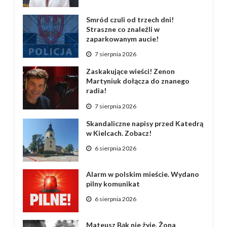
Smród czuli od trzech dni!
Straszne co znaleźli w
zaparkowanym aucie!
7 sierpnia 2026
Zaskakujące wieści! Zenon
Martyniuk dołącza do znanego
radia!
7 sierpnia 2026
Skandaliczne napisy przed Katedrą
w Kielcach. Zobacz!
6 sierpnia 2026
Alarm w polskim mieście. Wydano
pilny komunikat
6 sierpnia 2026
Mateusz Bąk nie żyje. Żona