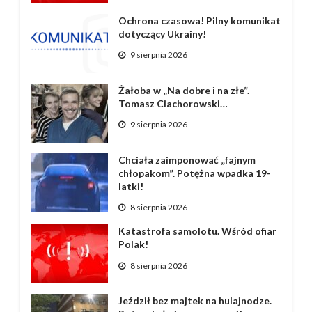
Ochrona czasowa! Pilny komunikat
dotyczący Ukrainy!
9 sierpnia 2026
Żałoba w „Na dobre i na złe”.
Tomasz Ciachorowski…
9 sierpnia 2026
Chciała zaimponować „fajnym
chłopakom”. Potężna wpadka 19-
latki!
8 sierpnia 2026
Katastrofa samolotu. Wśród ofiar
Polak!
8 sierpnia 2026
Jeździł bez majtek na hulajnodze.