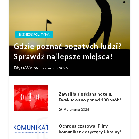
BIZNES&POLITYKA
Gdzie poznać bogatych ludzi?
Sprawdź najlepsze miejsca!
Edyta Wolny
9 sierpnia 2026
Zawaliła się ściana hotelu.
Ewakuowano ponad 100 osób!
9 sierpnia 2026
Ochrona czasowa! Pilny
komunikat dotyczący Ukrainy!