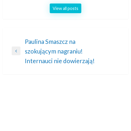
View all posts
Nawigacja
Paulina Smaszcz na
szokującym nagraniu!
wpisu
Previous
Internauci nie dowierzają!
Post