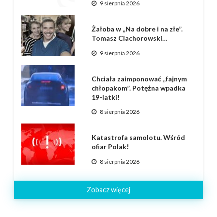
9 sierpnia 2026
Żałoba w „Na dobre i na złe”.
Tomasz Ciachorowski…
9 sierpnia 2026
Chciała zaimponować „fajnym
chłopakom”. Potężna wpadka
19-latki!
8 sierpnia 2026
Katastrofa samolotu. Wśród
ofiar Polak!
8 sierpnia 2026
Zobacz więcej