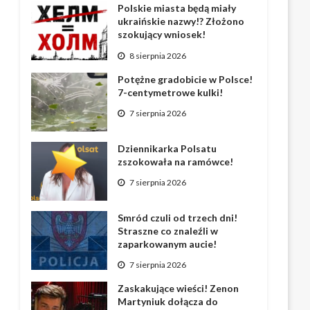
Polskie miasta będą miały
ukraińskie nazwy!? Złożono
szokujący wniosek!
8 sierpnia 2026
Potężne gradobicie w Polsce!
7-centymetrowe kulki!
7 sierpnia 2026
Dziennikarka Polsatu
zszokowała na ramówce!
7 sierpnia 2026
Smród czuli od trzech dni!
Straszne co znaleźli w
zaparkowanym aucie!
7 sierpnia 2026
Zaskakujące wieści! Zenon
Martyniuk dołącza do