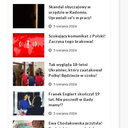
Skandal obyczajowy w
urzędzie w Radomiu.
Uprawiali se*s w pracy!
5 sierpnia 2026
Szokujący komunikat z Polski!
Zaczyna tego brakować
5 sierpnia 2026
Tak wygląda 18-letni
Ukrainiec, który zaatakował
Polkę! Będziecie w szoku!
5 sierpnia 2026
Franek Englert skończył 19
lat. Nie poszedł w ślady
mamy!?
5 sierpnia 2026
Ewa Chodakowska przytyła!