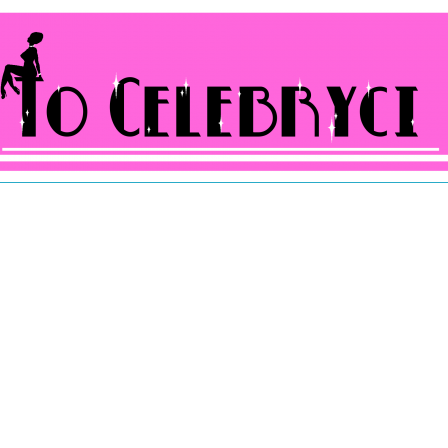
ocelebryci.pl