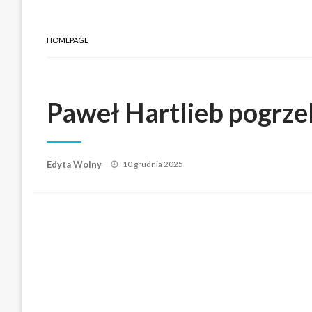
HOMEPAGE
Paweł Hartlieb pogrze
Posted
Edyta Wolny
10 grudnia 2025
on