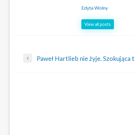
Edyta Wolny
View all posts
Nawigacja
Paweł Hartlieb nie żyje. Szokująca 
Previous
wpisu
Post