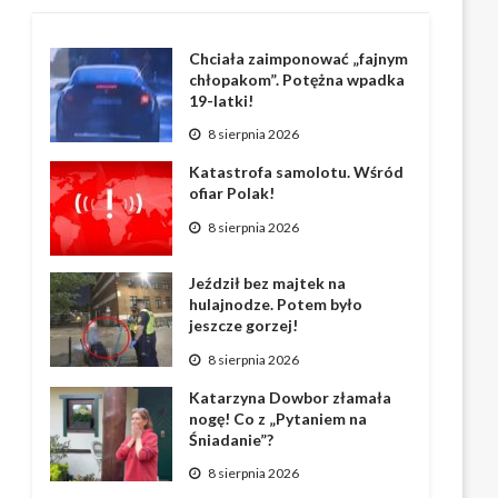
Chciała zaimponować „fajnym
chłopakom”. Potężna wpadka
19-latki!
8 sierpnia 2026
Katastrofa samolotu. Wśród
ofiar Polak!
8 sierpnia 2026
Jeździł bez majtek na
hulajnodze. Potem było
jeszcze gorzej!
8 sierpnia 2026
Katarzyna Dowbor złamała
nogę! Co z „Pytaniem na
Śniadanie”?
8 sierpnia 2026