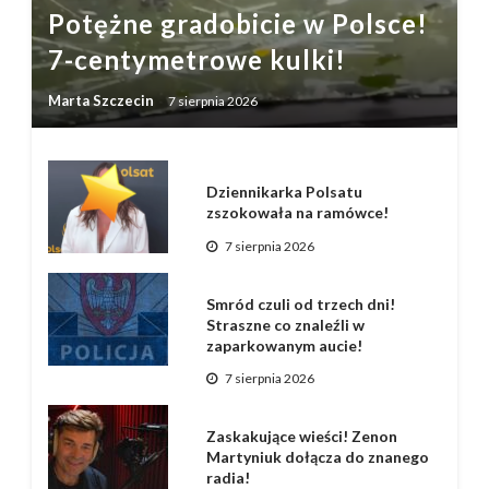
Potężne gradobicie w Polsce!
7-centymetrowe kulki!
Marta Szczecin
7 sierpnia 2026
Dziennikarka Polsatu
zszokowała na ramówce!
7 sierpnia 2026
Smród czuli od trzech dni!
Straszne co znaleźli w
zaparkowanym aucie!
7 sierpnia 2026
Zaskakujące wieści! Zenon
Martyniuk dołącza do znanego
radia!