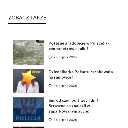
ZOBACZ TAKŻE
Potężne gradobicie w Polsce! 7-
centymetrowe kulki!
7 sierpnia 2026
Dziennikarka Polsatu zszokowała
na ramówce!
7 sierpnia 2026
Smród czuli od trzech dni!
Straszne co znaleźli w
zaparkowanym aucie!
7 sierpnia 2026