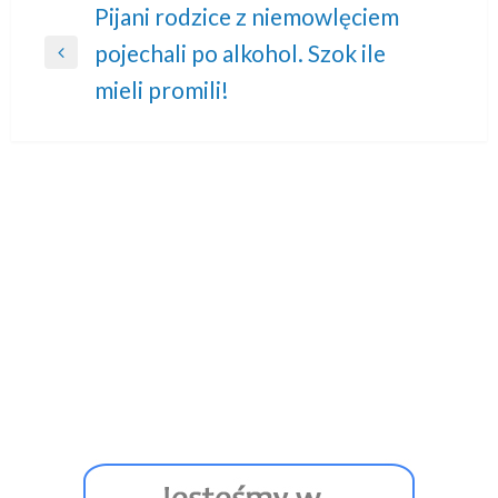
Nawigacja
Pijani rodzice z niemowlęciem
pojechali po alkohol. Szok ile
wpisu
Previous
mieli promili!
Post