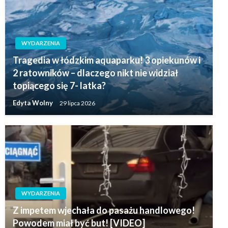
WYDARZENIA
Tragedia w łódzkim aquaparku! 3 opiekunów i
2 ratowników – dlaczego nikt nie widział
topiącego się 7- latka?
Edyta Wolny
29 lipca 2026
WYDARZENIA
Z impetem wjechała do pasażu handlowego!
Powodem miał być but! [VIDEO]