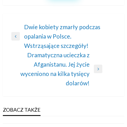
Nawigacja
Dwie kobiety zmarły podczas
opalania w Polsce.
wpisu
Previous
Wstrząsające szczegóły!
Post
Dramatyczna ucieczka z
Afganistanu. Jej życie
Next
wyceniono na kilka tysięcy
Post
dolarów!
ZOBACZ TAKŻE