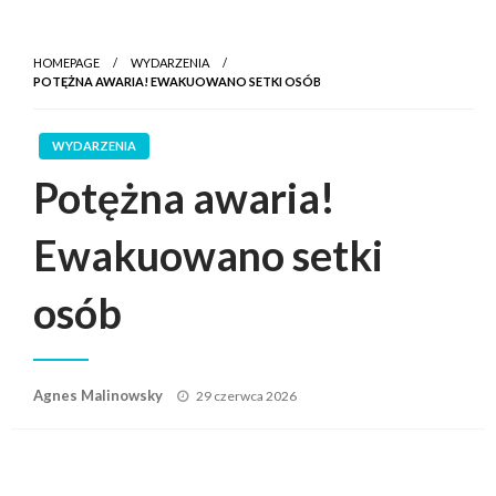
HOMEPAGE
WYDARZENIA
POTĘŻNA AWARIA! EWAKUOWANO SETKI OSÓB
WYDARZENIA
Potężna awaria!
Ewakuowano setki
osób
Posted
Agnes Malinowsky
29 czerwca 2026
on