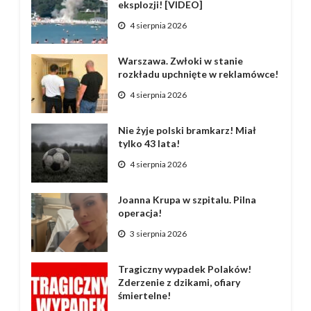
eksplozji! [VIDEO]
4 sierpnia 2026
Warszawa. Zwłoki w stanie
rozkładu upchnięte w reklamówce!
4 sierpnia 2026
Nie żyje polski bramkarz! Miał
tylko 43 lata!
4 sierpnia 2026
Joanna Krupa w szpitalu. Pilna
operacja!
3 sierpnia 2026
Tragiczny wypadek Polaków!
Zderzenie z dzikami, ofiary
śmiertelne!