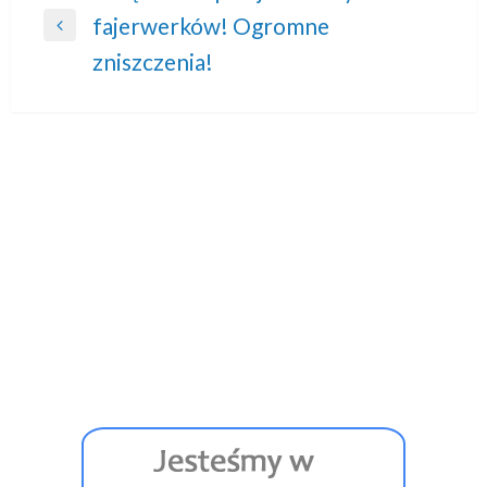
fajerwerków! Ogromne
wpisu
Previous
zniszczenia!
Post