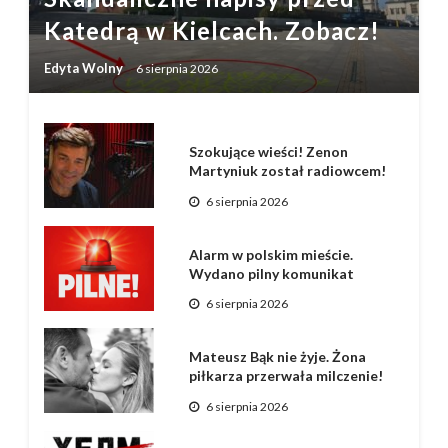
Katedrą w Kielcach. Zobacz!
Edyta Wolny
6 sierpnia 2026
Szokujące wieści! Zenon
Martyniuk został radiowcem!
6 sierpnia 2026
Alarm w polskim mieście.
Wydano pilny komunikat
6 sierpnia 2026
Mateusz Bąk nie żyje. Żona
piłkarza przerwała milczenie!
6 sierpnia 2026