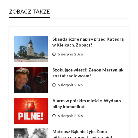
ZOBACZ TAKŻE
Skandaliczne napisy przed Katedrą
w Kielcach. Zobacz!
6 sierpnia 2026
Szokujące wieści! Zenon Martyniuk
został radiowcem!
6 sierpnia 2026
Alarm w polskim mieście. Wydano
pilny komunikat
6 sierpnia 2026
Mateusz Bąk nie żyje. Żona
piłkarza przerwała milczenie!