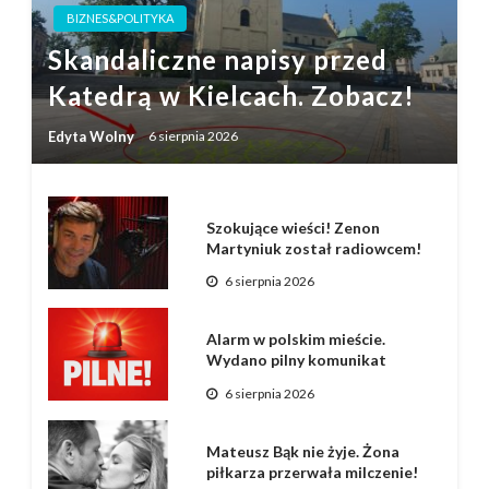
BIZNES&POLITYKA
Skandaliczne napisy przed
Katedrą w Kielcach. Zobacz!
Edyta Wolny
6 sierpnia 2026
Szokujące wieści! Zenon
Martyniuk został radiowcem!
6 sierpnia 2026
Alarm w polskim mieście.
Wydano pilny komunikat
6 sierpnia 2026
Mateusz Bąk nie żyje. Żona
piłkarza przerwała milczenie!