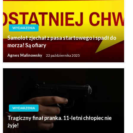
WYDARZENIA
Samolot zjechał z pasa startowego i spadł do
morza! Są ofiary
Agnes Malinowsky
22 października 2025
WYDARZENIA
Tragiczny finał pranka. 11-letni chłopiec nie
żyje!