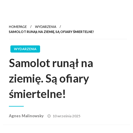
HOMEPAGE
WYDARZENIA
SAMOLOT RUNĄŁ NA ZIEMIĘ. SĄ OFIARY ŚMIERTELNE!
WYDARZENIA
Samolot runął na
ziemię. Są ofiary
śmiertelne!
Posted
Agnes Malinowsky
10 września 2025
on