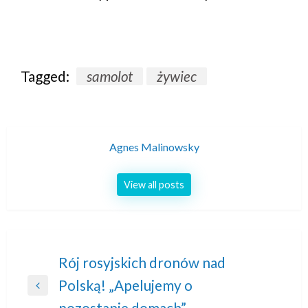
Tagged:
samolot
żywiec
Agnes Malinowsky
View all posts
Nawigacja
Rój rosyjskich dronów nad
Polską! „Apelujemy o
wpisu
Previous
pozostanie domach”