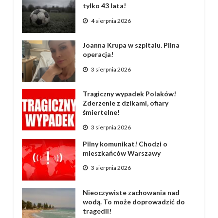
tylko 43 lata!
4 sierpnia 2026
Joanna Krupa w szpitalu. Pilna
operacja!
3 sierpnia 2026
Tragiczny wypadek Polaków!
Zderzenie z dzikami, ofiary
śmiertelne!
3 sierpnia 2026
Pilny komunikat! Chodzi o
mieszkańców Warszawy
3 sierpnia 2026
Nieoczywiste zachowania nad
wodą. To może doprowadzić do
tragedii!