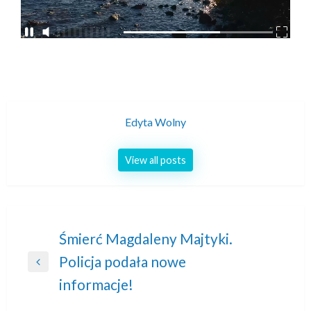
Edyta Wolny
View all posts
Nawigacja
Śmierć Magdaleny Majtyki.
Policja podała nowe
wpisu
Previous
informacje!
Post