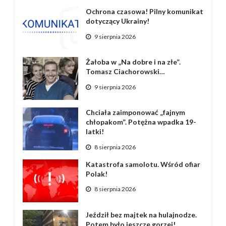
Ochrona czasowa! Pilny komunikat
dotyczący Ukrainy!
9 sierpnia 2026
Żałoba w „Na dobre i na złe”.
Tomasz Ciachorowski…
9 sierpnia 2026
Chciała zaimponować „fajnym
chłopakom”. Potężna wpadka 19-
latki!
8 sierpnia 2026
Katastrofa samolotu. Wśród ofiar
Polak!
8 sierpnia 2026
Jeździł bez majtek na hulajnodze.
Potem było jeszcze gorzej!