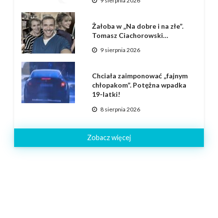
9 sierpnia 2026
Żałoba w „Na dobre i na złe”.
Tomasz Ciachorowski…
9 sierpnia 2026
Chciała zaimponować „fajnym
chłopakom”. Potężna wpadka
19-latki!
8 sierpnia 2026
Zobacz więcej