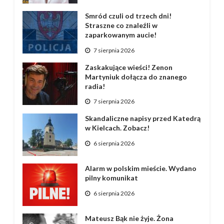
Smród czuli od trzech dni!
Straszne co znaleźli w
zaparkowanym aucie!
7 sierpnia 2026
Zaskakujące wieści! Zenon
Martyniuk dołącza do znanego
radia!
7 sierpnia 2026
Skandaliczne napisy przed Katedrą
w Kielcach. Zobacz!
6 sierpnia 2026
Alarm w polskim mieście. Wydano
pilny komunikat
6 sierpnia 2026
Mateusz Bąk nie żyje. Żona