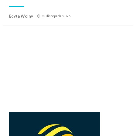
Posted
Edyta Wolny
30 listopada 2025
on