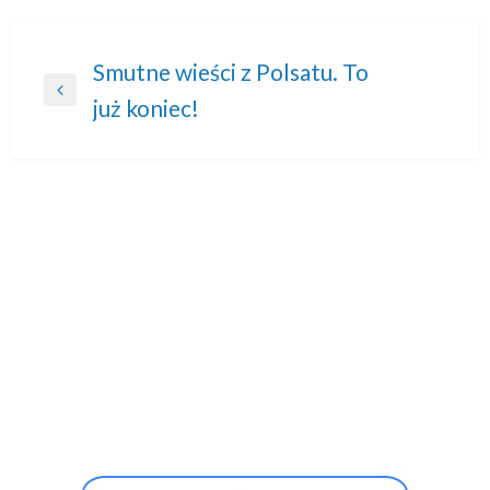
Nawigacja
Smutne wieści z Polsatu. To
Previous
już koniec!
wpisu
Post