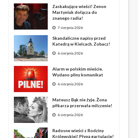
Zaskakujące wieści! Zenon
Martyniuk dołącza do
znanego radia!
7 sierpnia 2026
Skandaliczne napisy przed
Katedrą w Kielcach. Zobacz!
6 sierpnia 2026
Alarm w polskim mieście.
Wydano pilny komunikat
6 sierpnia 2026
Mateusz Bąk nie żyje. Żona
piłkarza przerwała milczenie!
6 sierpnia 2026
Radosne wieści z Rodziny
Królewskiej! Płyną gartulacje!