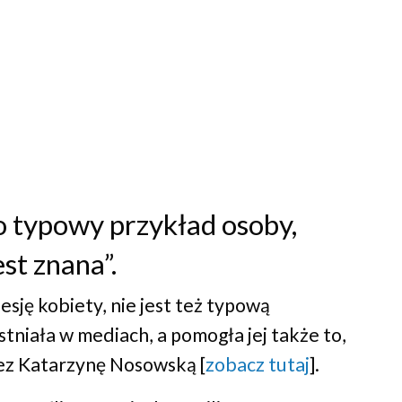
to typowy przykład osoby,
est znana”.
ję kobiety, nie jest też typową
stniała w mediach, a pomogła jej także to,
ez Katarzynę Nosowską [
zobacz tutaj
].