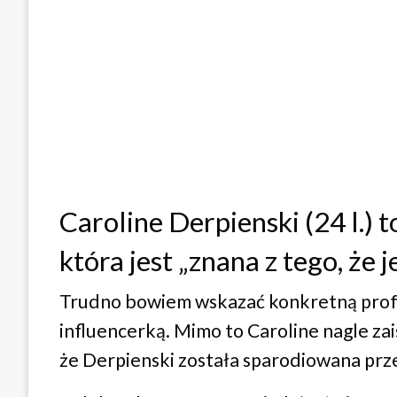
Caroline Derpienski (24 l.) 
która jest „znana z tego, że j
Trudno bowiem wskazać konkretną profes
influencerką. Mimo to Caroline nagle zai
że Derpienski została sparodiowana prz