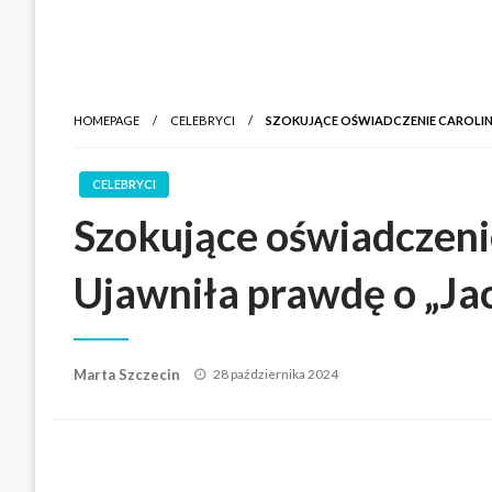
HOMEPAGE
CELEBRYCI
SZOKUJĄCE OŚWIADCZENIE CAROLINE
CELEBRYCI
Szokujące oświadczeni
Ujawniła prawdę o „Ja
Posted
Marta Szczecin
28 października 2024
on