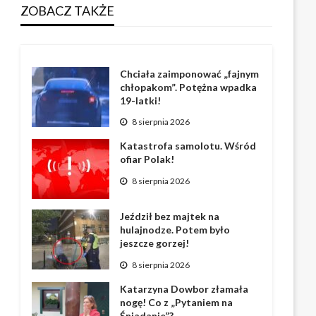
ZOBACZ TAKŻE
Chciała zaimponować „fajnym
chłopakom”. Potężna wpadka
19-latki!
8 sierpnia 2026
Katastrofa samolotu. Wśród
ofiar Polak!
8 sierpnia 2026
Jeździł bez majtek na
hulajnodze. Potem było
jeszcze gorzej!
8 sierpnia 2026
Katarzyna Dowbor złamała
nogę! Co z „Pytaniem na
Śniadanie”?