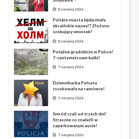
8 sierpnia 2026
Polskie miasta będą miały
ukraińskie nazwy!? Złożono
szokujący wniosek!
8 sierpnia 2026
Potężne gradobicie w Polsce!
7-centymetrowe kulki!
7 sierpnia 2026
Dziennikarka Polsatu
zszokowała na ramówce!
7 sierpnia 2026
Smród czuli od trzech dni!
Straszne co znaleźli w
zaparkowanym aucie!
7 sierpnia 2026