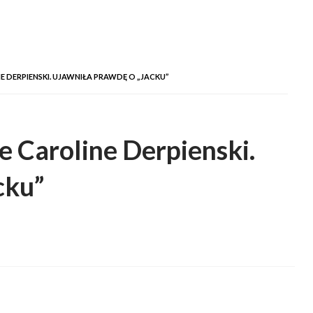
 DERPIENSKI. UJAWNIŁA PRAWDĘ O „JACKU”
e Caroline Derpienski.
cku”