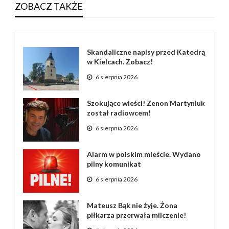
ZOBACZ TAKŻE
Skandaliczne napisy przed Katedrą
w Kielcach. Zobacz!
6 sierpnia 2026
Szokujące wieści! Zenon Martyniuk
został radiowcem!
6 sierpnia 2026
Alarm w polskim mieście. Wydano
pilny komunikat
6 sierpnia 2026
Mateusz Bąk nie żyje. Żona
piłkarza przerwała milczenie!