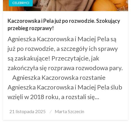
CELEBRYCI
Kaczorowska i Pela już po rozwodzie. Szokujący
przebieg rozprawy!
Agnieszka Kaczorowska i Maciej Pela są
już po rozwodzie, a szczegóły ich sprawy
są zaskakujące! Przeczytajcie, jak
zakończyła się rozprawa rozwodowa pary.
Agnieszka Kaczorowska rozstanie
Agnieszka Kaczorowska i Maciej Pela ślub
wzięli w 2018 roku, a rozstali się…
Posted
21 listopada 2025
Marta Szczecin
on