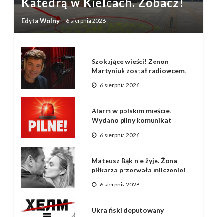
Katedrą w Kielcach. Zobacz!
Edyta Wolny
6 sierpnia 2026
Szokujące wieści! Zenon
Martyniuk został radiowcem!
6 sierpnia 2026
Alarm w polskim mieście.
Wydano pilny komunikat
6 sierpnia 2026
Mateusz Bąk nie żyje. Żona
piłkarza przerwała milczenie!
6 sierpnia 2026
Ukraiński deputowany