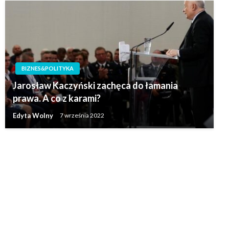
BIZNES&POLITYKA
Jarosław Kaczyński zachęca do łamania
prawa. A co z karami?
Edyta Wolny
7 września 2022