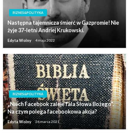
BIZNES&POLITYKA
Następna tajemnicza śmierć w Gazpromie! Nie
żyje 37-letni Andriej Krukowski.
Edyta Wolny
4 maja 2022
BIZNES&POLITYKA
„Niech Facebook zaleje fala Słowa Bożego”.
Na czym polega facebookowa akcja?
Edyta Wolny
26 marca 2021