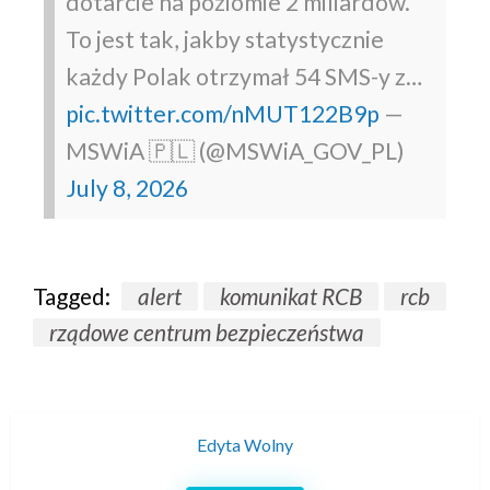
dotarcie na poziomie 2 miliardów.
To jest tak, jakby statystycznie
każdy Polak otrzymał 54 SMS-y z…
pic.twitter.com/nMUT122B9p
—
MSWiA 🇵🇱 (@MSWiA_GOV_PL)
July 8, 2026
Tagged:
alert
komunikat RCB
rcb
rządowe centrum bezpieczeństwa
Edyta Wolny