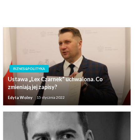
BIZNES&POLITYKA
Ustawa „Lex Czarnek” uchwalona. Co
zmieniają jej zapisy?
Edyta Wolny
15 stycznia 2022