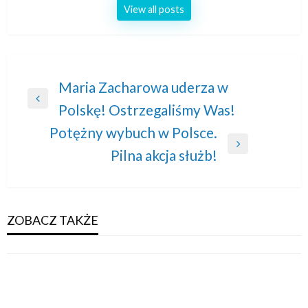
View all posts
Nawigacja
Maria Zacharowa uderza w
Previous
Polskę! Ostrzegaliśmy Was!
wpisu
Post
Potężny wybuch w Polsce.
Next
Pilna akcja służb!
Post
ZOBACZ TAKŻE