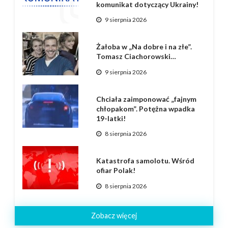
komunikat dotyczący Ukrainy!
9 sierpnia 2026
Żałoba w „Na dobre i na złe”.
Tomasz Ciachorowski…
9 sierpnia 2026
Chciała zaimponować „fajnym
chłopakom”. Potężna wpadka
19-latki!
8 sierpnia 2026
Katastrofa samolotu. Wśród
ofiar Polak!
8 sierpnia 2026
Zobacz więcej