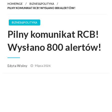
HOMEPAGE
BIZNES&POLITYKA
PILNY KOMUNIKAT RCB! WYSŁANO 800 ALERTÓW!
BIZNES&POLITYKA
Pilny komunikat RCB!
Wysłano 800 alertów!
Posted
Edyta Wolny
9 lipca 2026
on