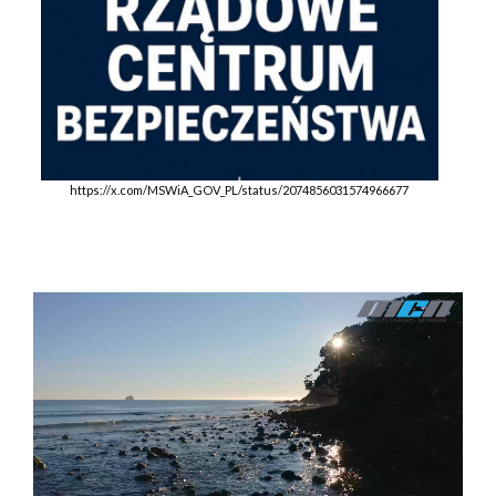
https://x.com/MSWiA_GOV_PL/status/2074856031574966677