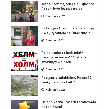
Jeździł bez majtek na hulajnodze.
Potem było jeszcze gorzej!
8 sierpnia 2026
Katarzyna Dowbor złamała nogę!
Co z „Pytaniem na Śniadanie”?
8 sierpnia 2026
Polskie miasta będą miały
ukraińskie nazwy!? Złożono
szokujący wniosek!
8 sierpnia 2026
Potężne gradobicie w Polsce! 7-
centymetrowe kulki!
7 sierpnia 2026
Dziennikarka Polsatu zszokowała
na ramówce!