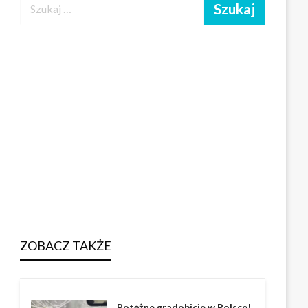
ZOBACZ TAKŻE
Potężne gradobicie w Polsce!