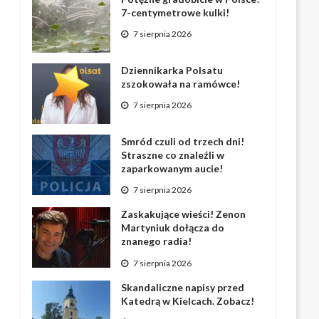
7-centymetrowe kulki!
7 sierpnia 2026
Dziennikarka Polsatu
zszokowała na ramówce!
7 sierpnia 2026
Smród czuli od trzech dni!
Straszne co znaleźli w
zaparkowanym aucie!
7 sierpnia 2026
Zaskakujące wieści! Zenon
Martyniuk dołącza do
znanego radia!
7 sierpnia 2026
Skandaliczne napisy przed
Katedrą w Kielcach. Zobacz!