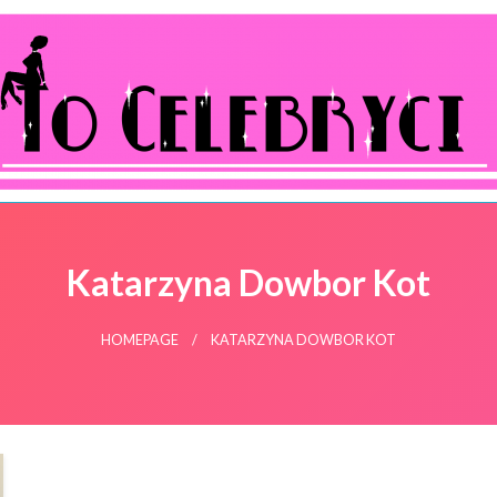
ocelebryci.pl
Katarzyna Dowbor Kot
HOMEPAGE
KATARZYNA DOWBOR KOT