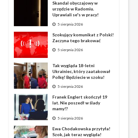
Skandal obyczajowy w
urzędzie w Radomiu.
Uprawiali se*s w pracy!
5 sierpnia 2026
Szokujący komunikat z Polski!
Zaczyna tego brakować
5 sierpnia 2026
Tak wygląda 18-letni
Ukrainiec, który zaatakował
Polkę! Będziecie w szoku!
5 sierpnia 2026
Franek Englert skończył 19
lat. Nie poszedł w ślady
mamy!?
5 sierpnia 2026
Ewa Chodakowska przytyła!
Szok, jak teraz wygląda!