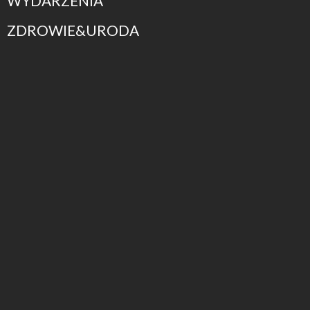
WYDARZENIA
ZDROWIE&URODA