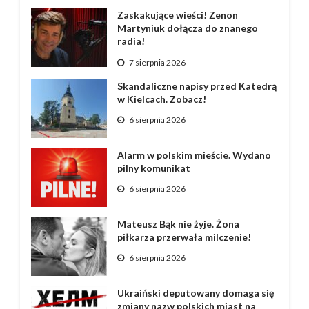
Zaskakujące wieści! Zenon
Martyniuk dołącza do znanego
radia!
7 sierpnia 2026
Skandaliczne napisy przed Katedrą
w Kielcach. Zobacz!
6 sierpnia 2026
Alarm w polskim mieście. Wydano
pilny komunikat
6 sierpnia 2026
Mateusz Bąk nie żyje. Żona
piłkarza przerwała milczenie!
6 sierpnia 2026
Ukraiński deputowany domaga się
zmiany nazw polskich miast na