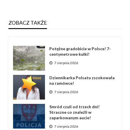
ZOBACZ TAKŻE
Potężne gradobicie w Polsce! 7-
centymetrowe kulki!
7 sierpnia 2026
Dziennikarka Polsatu zszokowała
na ramówce!
7 sierpnia 2026
Smród czuli od trzech dni!
Straszne co znaleźli w
zaparkowanym aucie!
7 sierpnia 2026