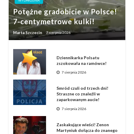
WYDARZENIA
Potężne gradobicie w Polsce!
7-centymetrowe kulki!
Marta Szczecin
7 sierpnia 2026
Dziennikarka Polsatu
zszokowała na ramówce!
7 sierpnia 2026
Smród czuli od trzech dni!
Straszne co znaleźli w
zaparkowanym aucie!
7 sierpnia 2026
Zaskakujące wieści! Zenon
Martyniuk dołącza do znanego