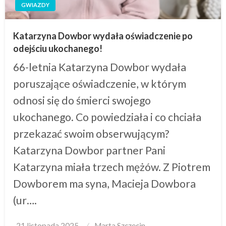
GWIAZDY
Katarzyna Dowbor wydała oświadczenie po
odejściu ukochanego!
66-letnia Katarzyna Dowbor wydała
poruszające oświadczenie, w którym
odnosi się do śmierci swojego
ukochanego. Co powiedziała i co chciała
przekazać swoim obserwującym?
Katarzyna Dowbor partner Pani
Katarzyna miała trzech mężów. Z Piotrem
Dowborem ma syna, Macieja Dowbora
(ur….
Posted
21 listopada 2025
Marta Szczecin