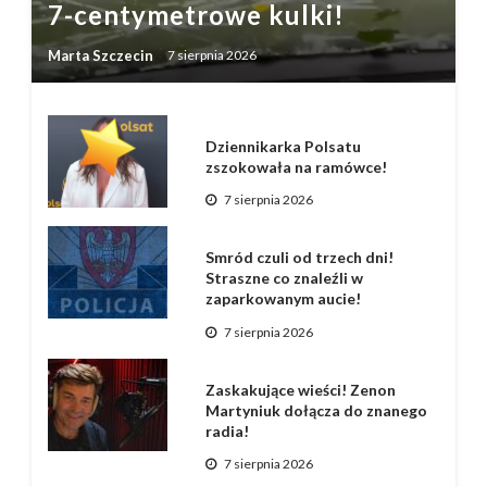
7-centymetrowe kulki!
Marta Szczecin
7 sierpnia 2026
Dziennikarka Polsatu
zszokowała na ramówce!
7 sierpnia 2026
Smród czuli od trzech dni!
Straszne co znaleźli w
zaparkowanym aucie!
7 sierpnia 2026
Zaskakujące wieści! Zenon
Martyniuk dołącza do znanego
radia!
7 sierpnia 2026