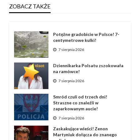
ZOBACZ TAKŻE
Potężne gradobicie w Polsce! 7-
centymetrowe kulki!
7 sierpnia 2026
Dziennikarka Polsatu zszokowała
na ramówce!
7 sierpnia 2026
Smród czuli od trzech dni!
Straszne co znaleźli w
zaparkowanym aucie!
7 sierpnia 2026
Zaskakujące wieści! Zenon
Martyniuk dołącza do znanego