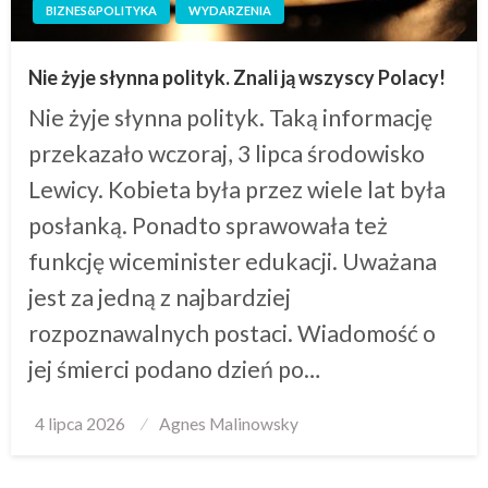
BIZNES&POLITYKA
WYDARZENIA
Nie żyje słynna polityk. Znali ją wszyscy Polacy!
Nie żyje słynna polityk. Taką informację
przekazało wczoraj, 3 lipca środowisko
Lewicy. Kobieta była przez wiele lat była
posłanką. Ponadto sprawowała też
funkcję wiceminister edukacji. Uważana
jest za jedną z najbardziej
rozpoznawalnych postaci. Wiadomość o
jej śmierci podano dzień po…
Posted
4 lipca 2026
Agnes Malinowsky
on