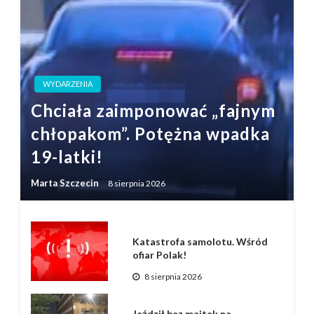
WYDARZENIA
Chciała zaimponować „fajnym
chłopakom”. Potężna wpadka
19-latki!
Marta Szczecin
8 sierpnia 2026
Katastrofa samolotu. Wśród
ofiar Polak!
8 sierpnia 2026
Jeździł bez majtek na