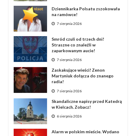
Dziennikarka Polsatu zszokowała
na ramówce!
7 sierpnia 2026
Smród czuli od trzech dni!
Straszne co znaleźli w
zaparkowanym aucie!
7 sierpnia 2026
Zaskakujące wieści! Zenon
Martyniuk dołącza do znanego
radia!
7 sierpnia 2026
Skandaliczne napisy przed Katedrą
w Kielcach. Zobacz!
6 sierpnia 2026
Alarm w polskim mieście. Wydano