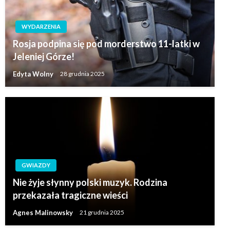
WYDARZENIA
Rosja podpina się pod morderstwo 11-latki w
Jeleniej Górze!
Edyta Wolny
28 grudnia 2025
GWIAZDY
Nie żyje słynny polski muzyk. Rodzina
przekazała tragiczne wieści
Agnes Malinowsky
21 grudnia 2025