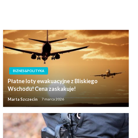
BIZNES&POLITYKA
Płatne loty ewakuacyjne z Bliskiego
Wschodu! Cena zaskakuje!
Marta Szczecin
7 marca 2026