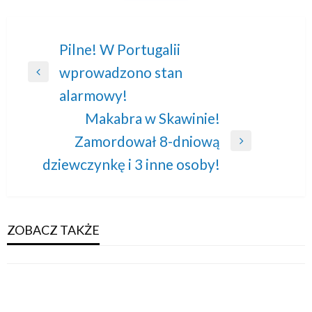
Nawigacja
Pilne! W Portugalii
wprowadzono stan
wpisu
Previous
alarmowy!
Post
Makabra w Skawinie!
Zamordował 8-dniową
Next
dziewczynkę i 3 inne osoby!
Post
ZOBACZ TAKŻE