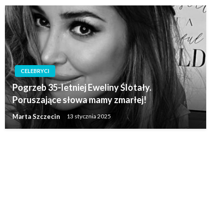
CELEBRYCI
Pogrzeb 35-letniej Eweliny Ślotały.
Poruszające słowa mamy zmarłej!
Marta Szczecin
13 stycznia 2025