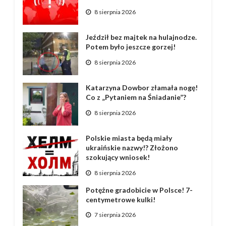
8 sierpnia 2026
Jeździł bez majtek na hulajnodze.
Potem było jeszcze gorzej!
8 sierpnia 2026
Katarzyna Dowbor złamała nogę!
Co z „Pytaniem na Śniadanie”?
8 sierpnia 2026
Polskie miasta będą miały
ukraińskie nazwy!? Złożono
szokujący wniosek!
8 sierpnia 2026
Potężne gradobicie w Polsce! 7-
centymetrowe kulki!
7 sierpnia 2026