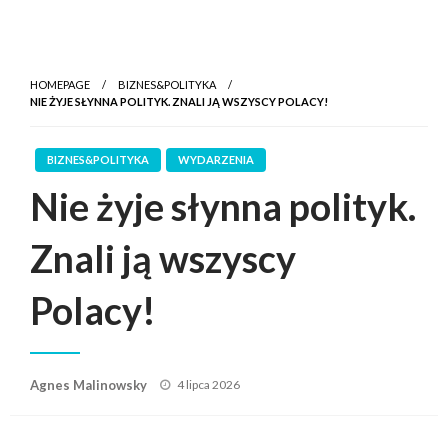
HOMEPAGE
BIZNES&POLITYKA
NIE ŻYJE SŁYNNA POLITYK. ZNALI JĄ WSZYSCY POLACY!
BIZNES&POLITYKA
WYDARZENIA
Nie żyje słynna polityk.
Znali ją wszyscy
Polacy!
Posted
Agnes Malinowsky
4 lipca 2026
on