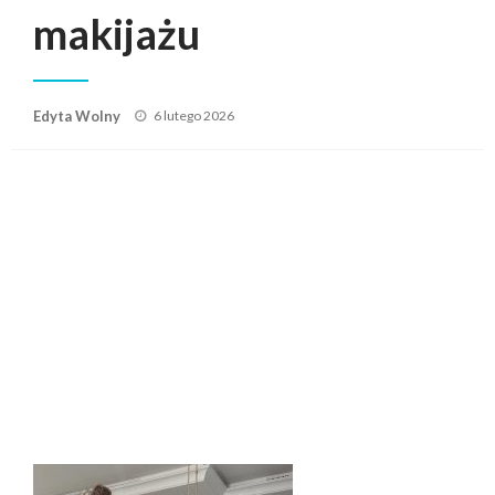
makijażu
Posted
Edyta Wolny
6 lutego 2026
on