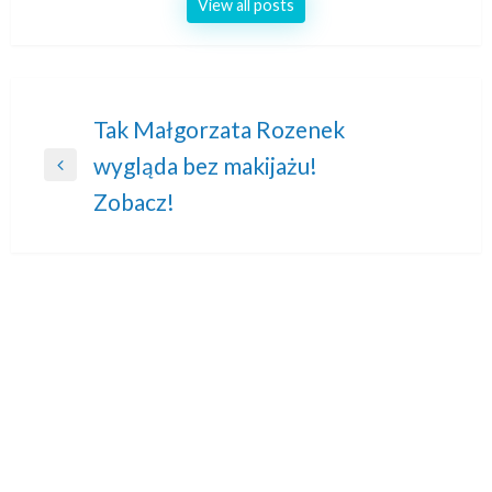
View all posts
Nawigacja
Tak Małgorzata Rozenek
wygląda bez makijażu!
wpisu
Previous
Zobacz!
Post