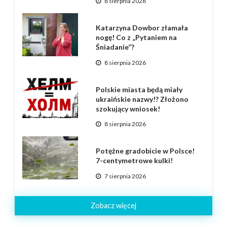
8 sierpnia 2026
Katarzyna Dowbor złamała
nogę! Co z „Pytaniem na
Śniadanie”?
8 sierpnia 2026
Polskie miasta będą miały
ukraińskie nazwy!? Złożono
szokujący wniosek!
8 sierpnia 2026
Potężne gradobicie w Polsce!
7-centymetrowe kulki!
7 sierpnia 2026
Zobacz więcej