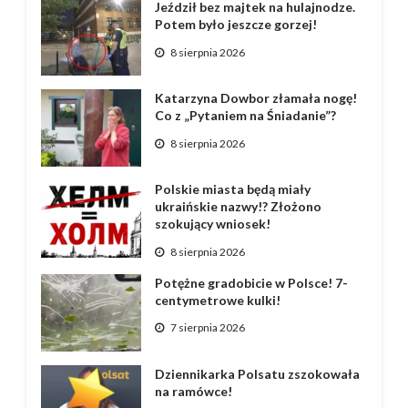
Jeździł bez majtek na hulajnodze.
Potem było jeszcze gorzej!
8 sierpnia 2026
Katarzyna Dowbor złamała nogę!
Co z „Pytaniem na Śniadanie”?
8 sierpnia 2026
Polskie miasta będą miały
ukraińskie nazwy!? Złożono
szokujący wniosek!
8 sierpnia 2026
Potężne gradobicie w Polsce! 7-
centymetrowe kulki!
7 sierpnia 2026
Dziennikarka Polsatu zszokowała
na ramówce!