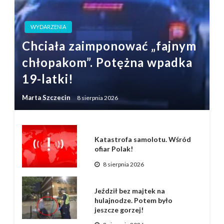
WYDARZENIA
Chciała zaimponować „fajnym
chłopakom”. Potężna wpadka
19-latki!
Marta Szczecin
8 sierpnia 2026
Katastrofa samolotu. Wśród
ofiar Polak!
8 sierpnia 2026
Jeździł bez majtek na
hulajnodze. Potem było
jeszcze gorzej!