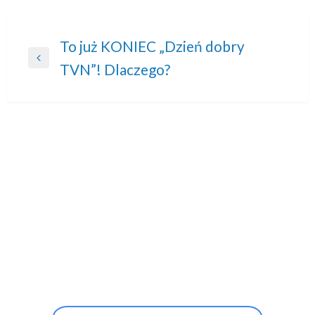
Nawigacja
To już KONIEC „Dzień dobry
Previous
TVN”! Dlaczego?
wpisu
Post