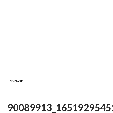
HOMEPAGE
90089913_1651929545