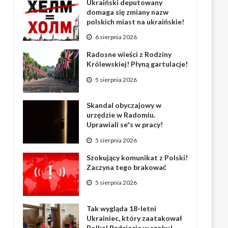
Ukraiński deputowany
domaga się zmiany nazw
polskich miast na ukraińskie!
6 sierpnia 2026
Radosne wieści z Rodziny
Królewskiej! Płyną gartulacje!
5 sierpnia 2026
Skandal obyczajowy w
urzędzie w Radomiu.
Uprawiali se*s w pracy!
5 sierpnia 2026
Szokujący komunikat z Polski!
Zaczyna tego brakować
5 sierpnia 2026
Tak wygląda 18-letni
Ukrainiec, który zaatakował
Polkę! Będziecie w szoku!