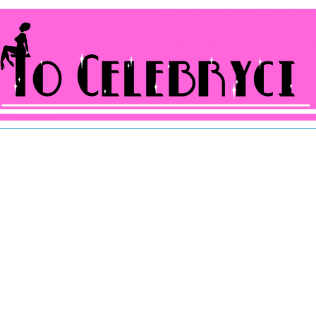
ocelebryci.pl