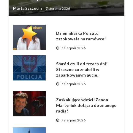
Marta Szczecin
7 sierpnia 2026
Dziennikarka Polsatu
zszokowała na ramówce!
7 sierpnia 2026
Smród czuli od trzech dni!
Straszne co znaleźli w
zaparkowanym aucie!
7 sierpnia 2026
Zaskakujące wieści! Zenon
Martyniuk dołącza do znanego
radia!
7 sierpnia 2026