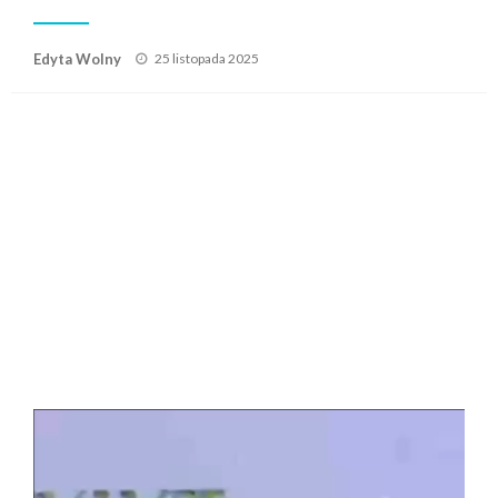
Posted
Edyta Wolny
25 listopada 2025
on