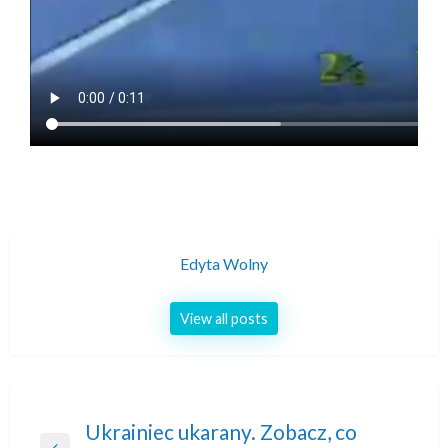
Edyta Wolny
View all posts
Nawigacja
Ukrainiec ukarany. Zobacz, co