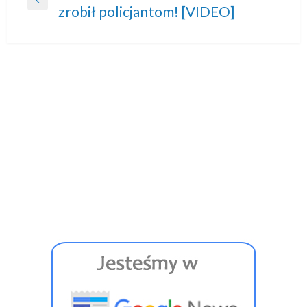
Previous
zrobił policjantom! [VIDEO]
wpisu
Post