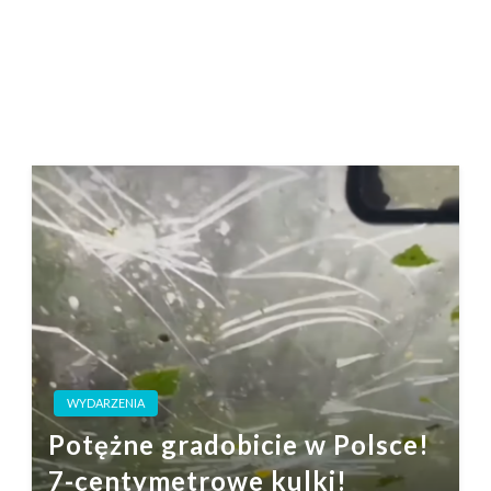
WYDARZENIA
Potężne gradobicie w Polsce!
7-centymetrowe kulki!