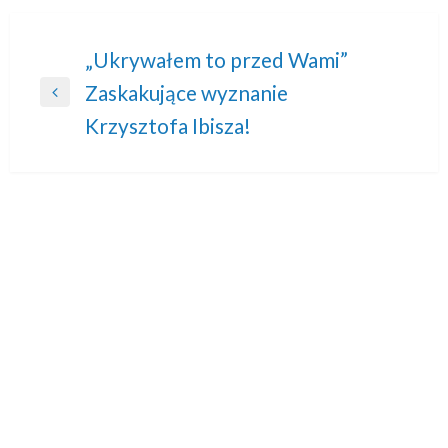
Nawigacja
„Ukrywałem to przed Wami”
Zaskakujące wyznanie
wpisu
Previous
Krzysztofa Ibisza!
Post