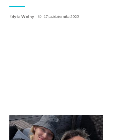
Posted
Edyta Wolny
17 października 2025
on