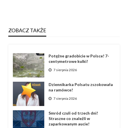
ZOBACZ TAKŻE
Potężne gradobicie w Polsce! 7-
centymetrowe kulki!
7 sierpnia 2026
Dziennikarka Polsatu zszokowała
na ramówce!
7 sierpnia 2026
Smród czuli od trzech dni!
Straszne co znaleźli w
zaparkowanym aucie!