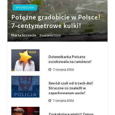
WYDARZENIA
Potężne gradobicie w Polsce!
7-centymetrowe kulki!
Marta Szczecin
7 sierpnia 2026
Dziennikarka Polsatu
zszokowała na ramówce!
7 sierpnia 2026
Smród czuli od trzech dni!
Straszne co znaleźli w
zaparkowanym aucie!
7 sierpnia 2026
Zaskakujące wieści! Zenon