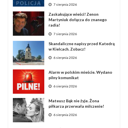
7 sierpnia 2026
Zaskakujące wieści! Zenon
Martyniuk dołącza do znanego
radia!
7 sierpnia 2026
Skandaliczne napisy przed Katedrą
w Kielcach. Zobacz!
6 sierpnia 2026
Alarm w polskim mieście. Wydano
pilny komunikat
6 sierpnia 2026
Mateusz Bąk nie żyje. Żona
piłkarza przerwała milczenie!
6 sierpnia 2026