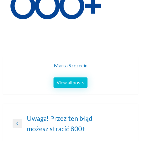
Marta Szczecin
View all posts
Nawigacja
Uwaga! Przez ten błąd
Previous
możesz stracić 800+
wpisu
Post