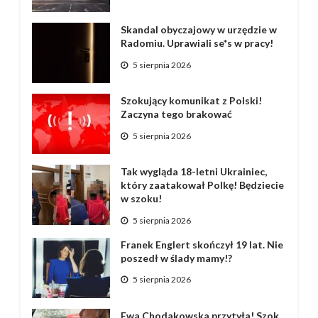
Skandal obyczajowy w urzędzie w
Radomiu. Uprawiali se*s w pracy!
5 sierpnia 2026
Szokujący komunikat z Polski!
Zaczyna tego brakować
5 sierpnia 2026
Tak wygląda 18-letni Ukrainiec,
który zaatakował Polkę! Będziecie
w szoku!
5 sierpnia 2026
Franek Englert skończył 19 lat. Nie
poszedł w ślady mamy!?
5 sierpnia 2026
Ewa Chodakowska przytyła! Szok,