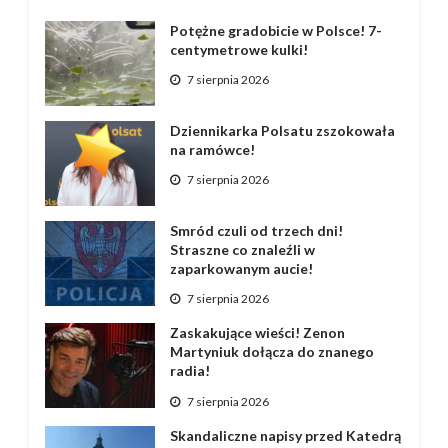
Potężne gradobicie w Polsce! 7-
centymetrowe kulki!
7 sierpnia 2026
Dziennikarka Polsatu zszokowała
na ramówce!
7 sierpnia 2026
Smród czuli od trzech dni!
Straszne co znaleźli w
zaparkowanym aucie!
7 sierpnia 2026
Zaskakujące wieści! Zenon
Martyniuk dołącza do znanego
radia!
7 sierpnia 2026
Skandaliczne napisy przed Katedrą