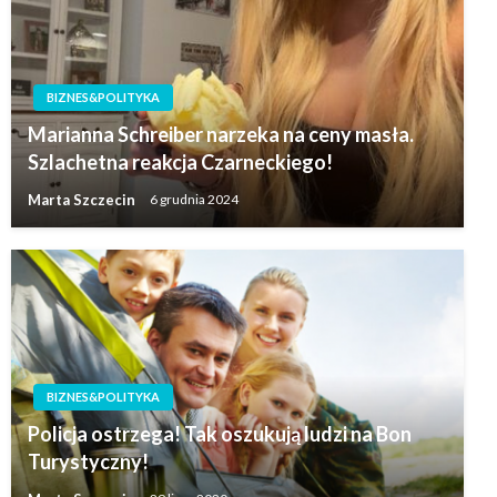
BIZNES&POLITYKA
Marianna Schreiber narzeka na ceny masła.
Szlachetna reakcja Czarneckiego!
Marta Szczecin
6 grudnia 2024
BIZNES&POLITYKA
Policja ostrzega! Tak oszukują ludzi na Bon
Turystyczny!