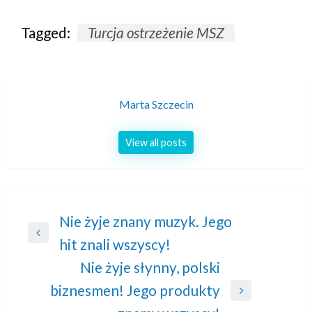
Tagged:
Turcja ostrzeżenie MSZ
Marta Szczecin
View all posts
Nawigacja
Nie żyje znany muzyk. Jego
Previous
hit znali wszyscy!
wpisu
Post
Nie żyje słynny, polski
biznesmen! Jego produkty
Next