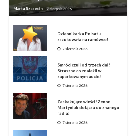
Marta Szczecin
7 sierpnia 2026
Dziennikarka Polsatu
zszokowała na ramówce!
7 sierpnia 2026
Smród czuli od trzech dni!
Straszne co znaleźli w
zaparkowanym aucie!
7 sierpnia 2026
Zaskakujące wieści! Zenon
Martyniuk dołącza do znanego
radia!
7 sierpnia 2026