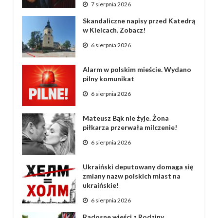
7 sierpnia 2026
Skandaliczne napisy przed Katedrą
w Kielcach. Zobacz!
6 sierpnia 2026
Alarm w polskim mieście. Wydano
pilny komunikat
6 sierpnia 2026
Mateusz Bąk nie żyje. Żona
piłkarza przerwała milczenie!
6 sierpnia 2026
Ukraiński deputowany domaga się
zmiany nazw polskich miast na
ukraińskie!
6 sierpnia 2026
Radosne wieści z Rodziny