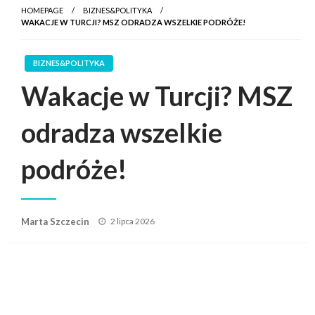
HOMEPAGE
BIZNES&POLITYKA
WAKACJE W TURCJI? MSZ ODRADZA WSZELKIE PODRÓŻE!
BIZNES&POLITYKA
Wakacje w Turcji? MSZ
odradza wszelkie
podróże!
Posted
Marta Szczecin
2 lipca 2026
on