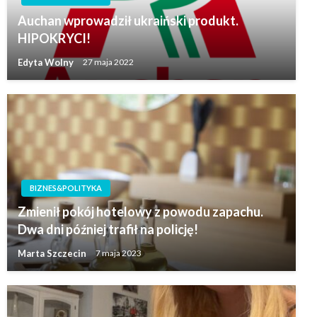
Auchan wprowadził ukraiński produkt.
HIPOKRYCI!
Edyta Wolny
27 maja 2022
BIZNES&POLITYKA
Zmienił pokój hotelowy z powodu zapachu.
Dwa dni później trafił na policję!
Marta Szczecin
7 maja 2023