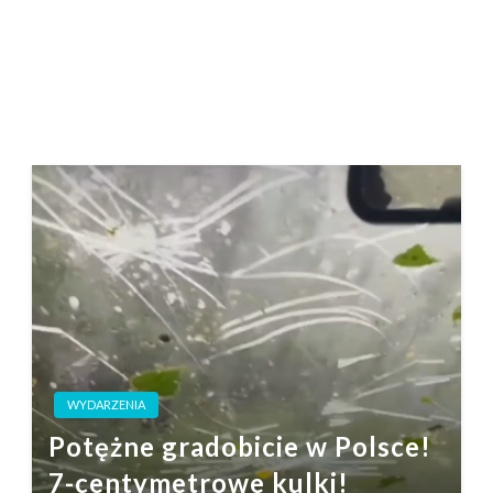
WYDARZENIA
Potężne gradobicie w Polsce!
7-centymetrowe kulki!