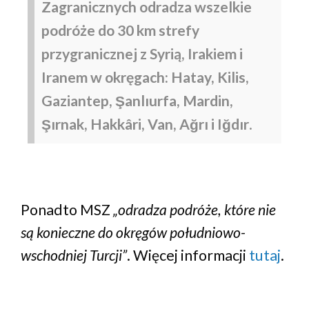
Zagranicznych odradza wszelkie
podróże do 30 km strefy
przygranicznej z Syrią, Irakiem i
Iranem w okręgach: Hatay, Kilis,
Gaziantep, Şanlıurfa, Mardin,
Şırnak, Hakkâri, Van, Ağrı i Iğdır
.
Ponadto MSZ
„odradza podróże, które nie
są konieczne do okręgów południowo-
wschodniej Turcji”
. Więcej informacji
tutaj
.