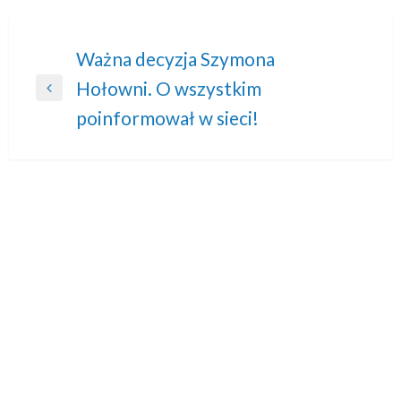
Nawigacja
Ważna decyzja Szymona
Hołowni. O wszystkim
wpisu
Previous
poinformował w sieci!
Post