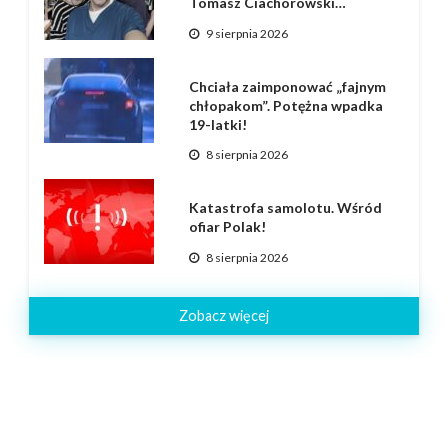
Tomasz Ciachorowski…
9 sierpnia 2026
Chciała zaimponować „fajnym
chłopakom”. Potężna wpadka
19-latki!
8 sierpnia 2026
Katastrofa samolotu. Wśród
ofiar Polak!
8 sierpnia 2026
Zobacz więcej