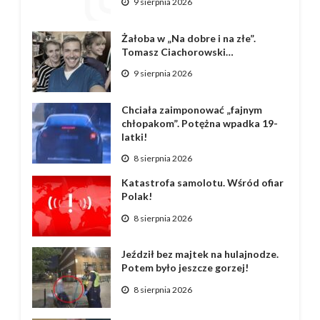
9 sierpnia 2026
Żałoba w „Na dobre i na złe”.
Tomasz Ciachorowski…
9 sierpnia 2026
Chciała zaimponować „fajnym
chłopakom”. Potężna wpadka 19-
latki!
8 sierpnia 2026
Katastrofa samolotu. Wśród ofiar
Polak!
8 sierpnia 2026
Jeździł bez majtek na hulajnodze.
Potem było jeszcze gorzej!
8 sierpnia 2026