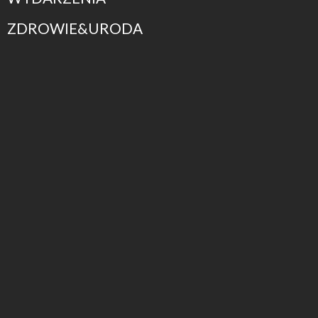
ZDROWIE&URODA