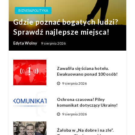
BIZNES&POLITYKA
Gdzie poznać bogatych ludzi?
Sprawdź najlepsze miejsca!
Edyta Wolny
9 sierpnia 2026
Zawaliła się ściana hotelu.
Ewakuowano ponad 100 osób!
9 sierpnia 2026
Ochrona czasowa! Pilny
komunikat dotyczący Ukrainy!
9 sierpnia 2026
Żałoba w „Na dobre i na złe”.