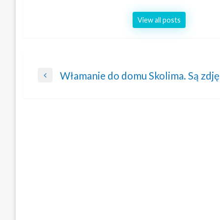
View all posts
Nawigacja
Włamanie do domu Skolima. Są zdję
Previous
wpisu
Post