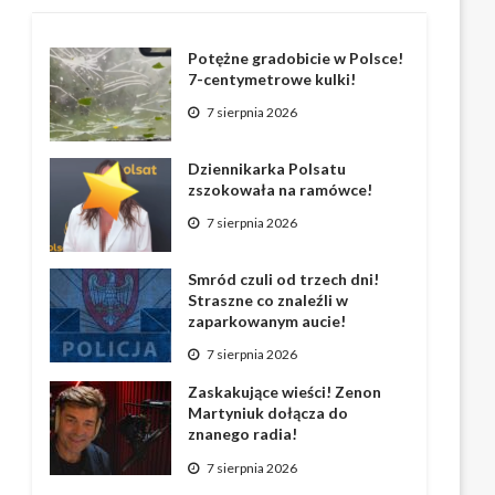
Potężne gradobicie w Polsce!
7-centymetrowe kulki!
7 sierpnia 2026
Dziennikarka Polsatu
zszokowała na ramówce!
7 sierpnia 2026
Smród czuli od trzech dni!
Straszne co znaleźli w
zaparkowanym aucie!
7 sierpnia 2026
Zaskakujące wieści! Zenon
Martyniuk dołącza do
znanego radia!
7 sierpnia 2026