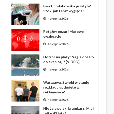
Ewa Chodakowska przytyła!
Szok, jak teraz wygląda!
4 sierpnia 2026
Potężny pożar! Masowe
ewakuacje
4 sierpnia 2026
Horror na plaży! Nagle doszło
do eksplozji! [VIDEO]
4 sierpnia 2026
Warszawa. Zwłoki w stanie
rozkładu upchnięte w
reklamówce!
4 sierpnia 2026
Nie żyje polski bramkarz! Miał
tylko 43 lata!