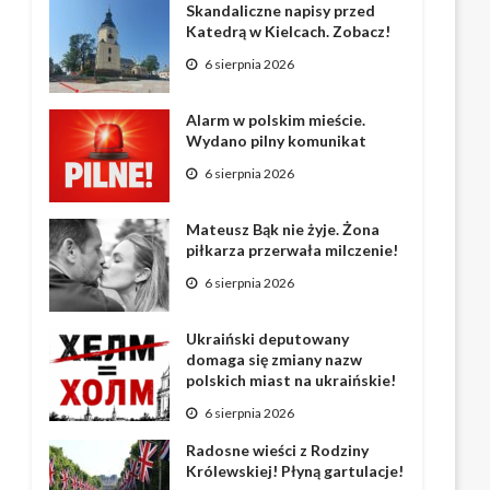
Skandaliczne napisy przed
Katedrą w Kielcach. Zobacz!
6 sierpnia 2026
Alarm w polskim mieście.
Wydano pilny komunikat
6 sierpnia 2026
Mateusz Bąk nie żyje. Żona
piłkarza przerwała milczenie!
6 sierpnia 2026
Ukraiński deputowany
domaga się zmiany nazw
polskich miast na ukraińskie!
6 sierpnia 2026
Radosne wieści z Rodziny
Królewskiej! Płyną gartulacje!