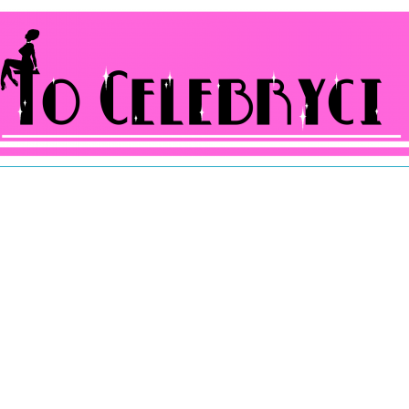
ocelebryci.pl