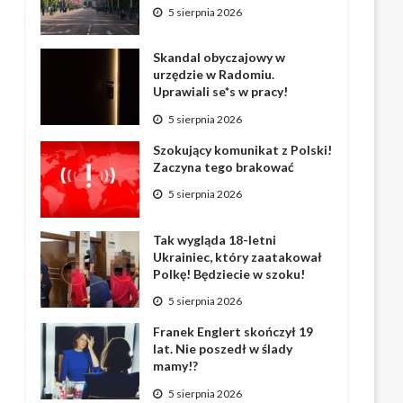
5 sierpnia 2026
Skandal obyczajowy w
urzędzie w Radomiu.
Uprawiali se*s w pracy!
5 sierpnia 2026
Szokujący komunikat z Polski!
Zaczyna tego brakować
5 sierpnia 2026
Tak wygląda 18-letni
Ukrainiec, który zaatakował
Polkę! Będziecie w szoku!
5 sierpnia 2026
Franek Englert skończył 19
lat. Nie poszedł w ślady
mamy!?
5 sierpnia 2026