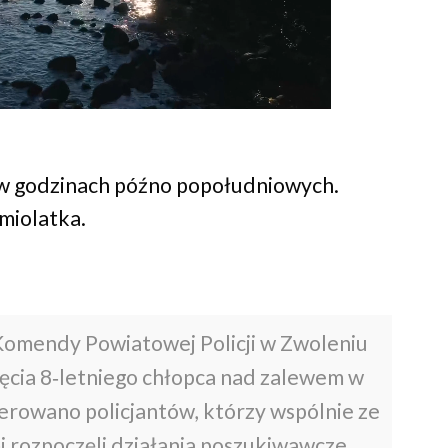
 w godzinach późno popołudniowych.
śmiolatka.
Komendy Powiatowej Policji w Zwoleniu
ięcia 8‑letniego chłopca nad zalewem w
erowano policjantów, którzy wspólnie ze
 rozpoczęli działania poszukiwawcze.