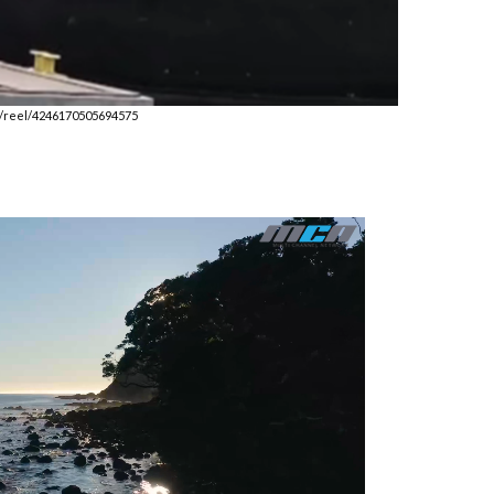
m/reel/4246170505694575