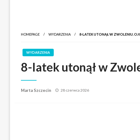
HOMEPAGE
WYDARZENIA
8-LATEK UTONĄŁ W ZWOLENIU. OJCI
WYDARZENIA
8-latek utonął w Zwolen
Posted
Marta Szczecin
28 czerwca 2026
on