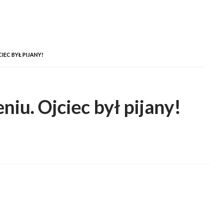
EC BYŁ PIJANY!
iu. Ojciec był pijany!