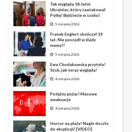
Tak wygląda 18-letni
Ukrainiec, który zaatakował
Polkę! Będziecie w szoku!
5 sierpnia 2026
Franek Englert skończył 19
lat. Nie poszedł w ślady
mamy!?
5 sierpnia 2026
Ewa Chodakowska przytyła!
Szok, jak teraz wygląda!
4 sierpnia 2026
Potężny pożar! Masowe
ewakuacje
4 sierpnia 2026
Horror na plaży! Nagle doszło
do eksplozji! [VIDEO]