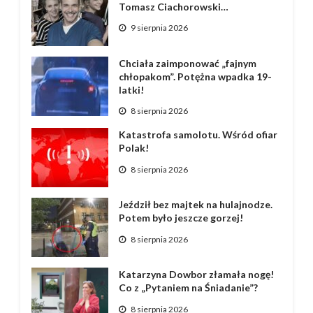
Tomasz Ciachorowski…
9 sierpnia 2026
Chciała zaimponować „fajnym
chłopakom”. Potężna wpadka 19-
latki!
8 sierpnia 2026
Katastrofa samolotu. Wśród ofiar
Polak!
8 sierpnia 2026
Jeździł bez majtek na hulajnodze.
Potem było jeszcze gorzej!
8 sierpnia 2026
Katarzyna Dowbor złamała nogę!
Co z „Pytaniem na Śniadanie”?
8 sierpnia 2026