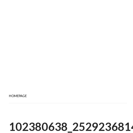
HOMEPAGE
102380638_252923681