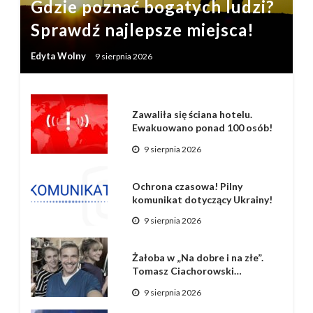
Gdzie poznać bogatych ludzi?
Sprawdź najlepsze miejsca!
Edyta Wolny
9 sierpnia 2026
Zawaliła się ściana hotelu.
Ewakuowano ponad 100 osób!
9 sierpnia 2026
Ochrona czasowa! Pilny
komunikat dotyczący Ukrainy!
9 sierpnia 2026
Żałoba w „Na dobre i na złe”.
Tomasz Ciachorowski…
9 sierpnia 2026