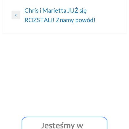
Nawigacja
Chris i Marietta JUŻ się
Previous
ROZSTALI! Znamy powód!
wpisu
Post