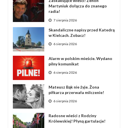
Zaskakujące wieści! Zenon
Martyniuk dołącza do znanego
radia!
7 sierpnia 2026
Skandaliczne napisy przed Katedrą
w Kielcach. Zobacz!
6 sierpnia 2026
Alarm w polskim mieście. Wydano
pilny komunikat
6 sierpnia 2026
Mateusz Bąk nie żyje. Żona
piłkarza przerwała milczenie!
6 sierpnia 2026
Radosne wieści z Rodziny
Królewskiej! Płyną gartulacje!