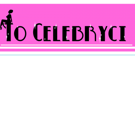
ocelebryci.pl