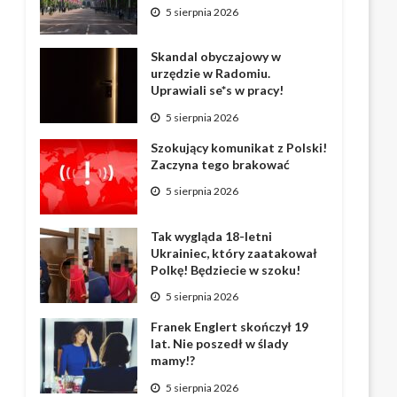
5 sierpnia 2026
Skandal obyczajowy w
urzędzie w Radomiu.
Uprawiali se*s w pracy!
5 sierpnia 2026
Szokujący komunikat z Polski!
Zaczyna tego brakować
5 sierpnia 2026
Tak wygląda 18-letni
Ukrainiec, który zaatakował
Polkę! Będziecie w szoku!
5 sierpnia 2026
Franek Englert skończył 19
lat. Nie poszedł w ślady
mamy!?
5 sierpnia 2026