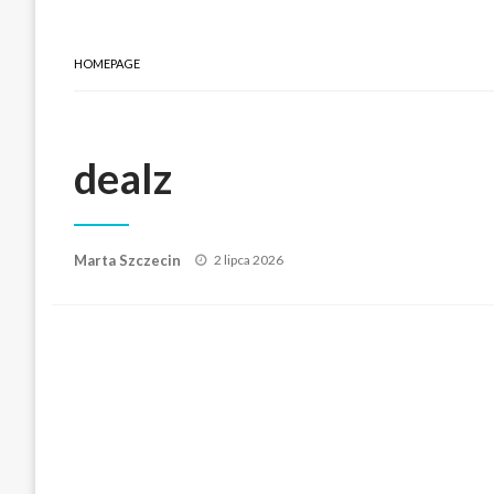
HOMEPAGE
dealz
Posted
Marta Szczecin
2 lipca 2026
on