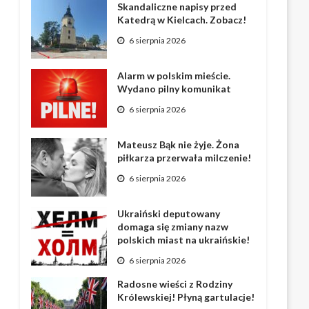
Skandaliczne napisy przed
Katedrą w Kielcach. Zobacz!
6 sierpnia 2026
Alarm w polskim mieście.
Wydano pilny komunikat
6 sierpnia 2026
Mateusz Bąk nie żyje. Żona
piłkarza przerwała milczenie!
6 sierpnia 2026
Ukraiński deputowany
domaga się zmiany nazw
polskich miast na ukraińskie!
6 sierpnia 2026
Radosne wieści z Rodziny
Królewskiej! Płyną gartulacje!