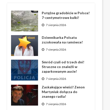
Potężne gradobicie w Polsce!
7-centymetrowe kulki!
7 sierpnia 2026
Dziennikarka Polsatu
zszokowała na ramówce!
7 sierpnia 2026
Smród czuli od trzech dni!
Straszne co znaleźli w
zaparkowanym aucie!
7 sierpnia 2026
Zaskakujące wieści! Zenon
Martyniuk dołącza do
znanego radia!
7 sierpnia 2026