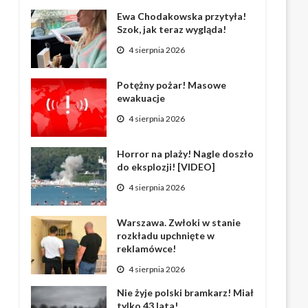
Ewa Chodakowska przytyła!
Szok, jak teraz wygląda!
4 sierpnia 2026
Potężny pożar! Masowe
ewakuacje
4 sierpnia 2026
Horror na plaży! Nagle doszło
do eksplozji! [VIDEO]
4 sierpnia 2026
Warszawa. Zwłoki w stanie
rozkładu upchnięte w
reklamówce!
4 sierpnia 2026
Nie żyje polski bramkarz! Miał
tylko 43 lata!