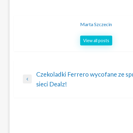
Marta Szczecin
View all posts
Nawigacja
Czekoladki Ferrero wycofane ze sp
Previous
sieci Dealz!
wpisu
Post