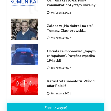
Ochrona czasowa! Pilny
komunikat dotyczący Ukrainy!
9 sierpnia 2026
Żałoba w „Na dobre i na złe”.
Tomasz Ciachorowski…
9 sierpnia 2026
Chciała zaimponować „fajnym
chłopakom”. Potężna wpadka
19-latki!
8 sierpnia 2026
Katastrofa samolotu. Wśród
ofiar Polak!
8 sierpnia 2026
Zobacz więcej