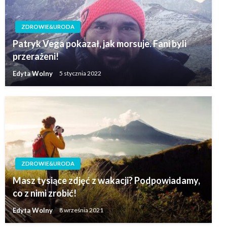
ZDROWIE&URODA
Patryk Vega pokazał, jak morsuje. Fani byli
przerażeni!
Edyta Wolny
5 stycznia 2022
ZDROWIE&URODA
Masz tysiące zdjęć z wakacji? Podpowiadamy,
co z nimi zrobić!
Edyta Wolny
8 września 2021