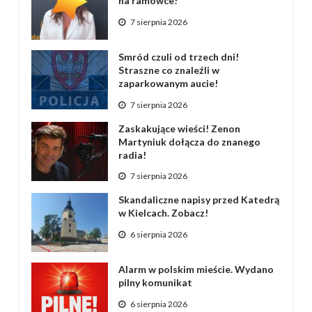
na ramówce!
7 sierpnia 2026
Smród czuli od trzech dni!
Straszne co znaleźli w
zaparkowanym aucie!
7 sierpnia 2026
Zaskakujące wieści! Zenon
Martyniuk dołącza do znanego
radia!
7 sierpnia 2026
Skandaliczne napisy przed Katedrą
w Kielcach. Zobacz!
6 sierpnia 2026
Alarm w polskim mieście. Wydano
pilny komunikat
6 sierpnia 2026