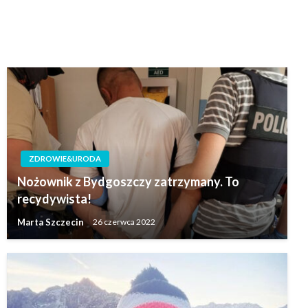
ZDROWIE&URODA
Nożownik z Bydgoszczy zatrzymany. To
recydywista!
Marta Szczecin
26 czerwca 2022