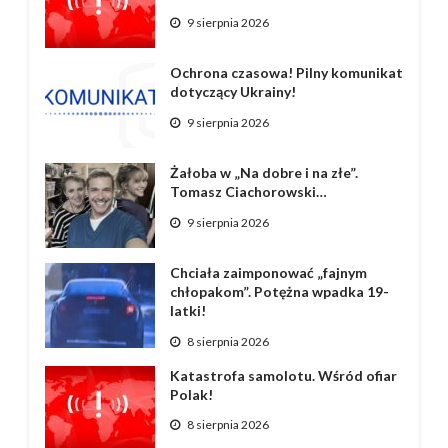
9 sierpnia 2026
Ochrona czasowa! Pilny komunikat
dotyczący Ukrainy!
9 sierpnia 2026
Żałoba w „Na dobre i na złe”.
Tomasz Ciachorowski…
9 sierpnia 2026
Chciała zaimponować „fajnym
chłopakom”. Potężna wpadka 19-
latki!
8 sierpnia 2026
Katastrofa samolotu. Wśród ofiar
Polak!
8 sierpnia 2026