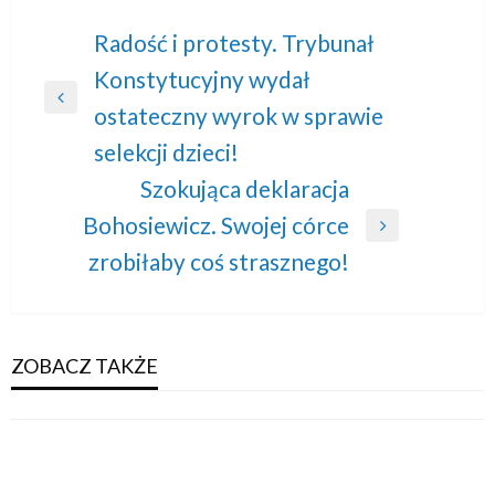
Nawigacja
Radość i protesty. Trybunał
Konstytucyjny wydał
wpisu
Previous
ostateczny wyrok w sprawie
Post
selekcji dzieci!
Szokująca deklaracja
Bohosiewicz. Swojej córce
Next
zrobiłaby coś strasznego!
Post
ZOBACZ TAKŻE