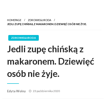
HOMEPAGE
ZDROWIE&URODA
JEDLI ZUPĘ CHIŃSKĄ Z MAKARONEM. DZIEWIĘĆ OSÓB NIE ŻYJE.
ZDROWIE&URODA
Jedli zupę chińską z
makaronem. Dziewięć
osób nie żyje.
Posted
Edyta Wolny
23 października 2020
on