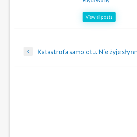
Edyta Wolny
View all posts
Nawigacja
Katastrofa samolotu. Nie żyje słyn
Previous
wpisu
Post