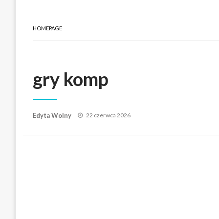
HOMEPAGE
gry komp
Posted
Edyta Wolny
22 czerwca 2026
on