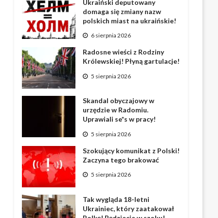
Ukraiński deputowany
domaga się zmiany nazw
polskich miast na ukraińskie!
6 sierpnia 2026
Radosne wieści z Rodziny
Królewskiej! Płyną gartulacje!
5 sierpnia 2026
Skandal obyczajowy w
urzędzie w Radomiu.
Uprawiali se*s w pracy!
5 sierpnia 2026
Szokujący komunikat z Polski!
Zaczyna tego brakować
5 sierpnia 2026
Tak wygląda 18-letni
Ukrainiec, który zaatakował
Polkę! Będziecie w szoku!