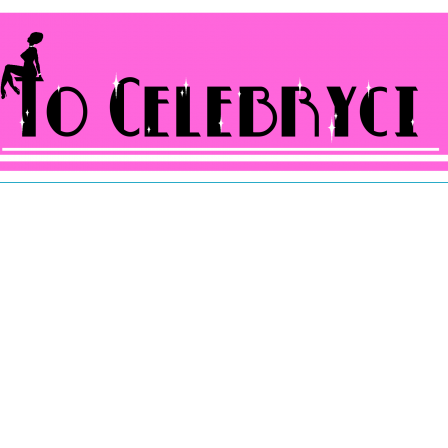
ocelebryci.pl