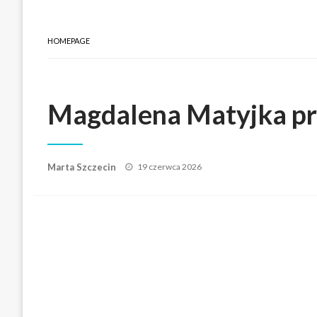
HOMEPAGE
Magdalena Matyjka pr
Posted
Marta Szczecin
19 czerwca 2026
on