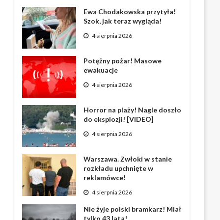
Ewa Chodakowska przytyła!
Szok, jak teraz wygląda!
4 sierpnia 2026
Potężny pożar! Masowe
ewakuacje
4 sierpnia 2026
Horror na plaży! Nagle doszło
do eksplozji! [VIDEO]
4 sierpnia 2026
Warszawa. Zwłoki w stanie
rozkładu upchnięte w
reklamówce!
4 sierpnia 2026
Nie żyje polski bramkarz! Miał
tylko 43 lata!