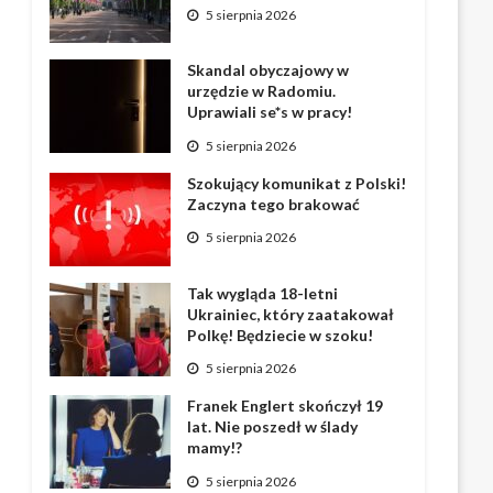
5 sierpnia 2026
Skandal obyczajowy w
urzędzie w Radomiu.
Uprawiali se*s w pracy!
5 sierpnia 2026
Szokujący komunikat z Polski!
Zaczyna tego brakować
5 sierpnia 2026
Tak wygląda 18-letni
Ukrainiec, który zaatakował
Polkę! Będziecie w szoku!
5 sierpnia 2026
Franek Englert skończył 19
lat. Nie poszedł w ślady
mamy!?
5 sierpnia 2026