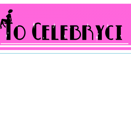
ocelebryci.pl