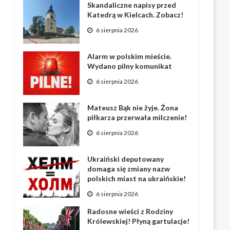
Skandaliczne napisy przed
Katedrą w Kielcach. Zobacz!
6 sierpnia 2026
Alarm w polskim mieście.
Wydano pilny komunikat
6 sierpnia 2026
Mateusz Bąk nie żyje. Żona
piłkarza przerwała milczenie!
6 sierpnia 2026
Ukraiński deputowany
domaga się zmiany nazw
polskich miast na ukraińskie!
6 sierpnia 2026
Radosne wieści z Rodziny
Królewskiej! Płyną gartulacje!