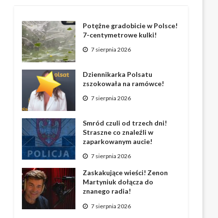
Potężne gradobicie w Polsce!
7-centymetrowe kulki!
7 sierpnia 2026
Dziennikarka Polsatu
zszokowała na ramówce!
7 sierpnia 2026
Smród czuli od trzech dni!
Straszne co znaleźli w
zaparkowanym aucie!
7 sierpnia 2026
Zaskakujące wieści! Zenon
Martyniuk dołącza do
znanego radia!
7 sierpnia 2026