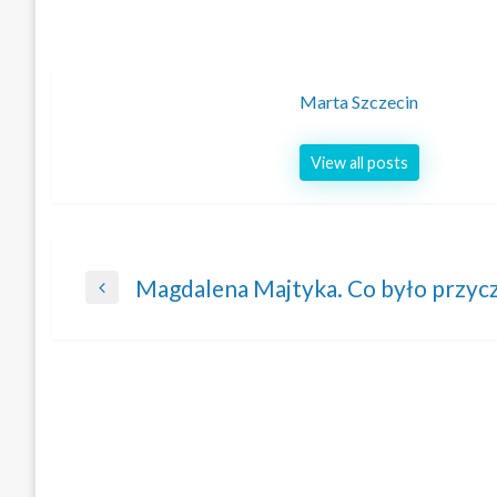
Marta Szczecin
View all posts
Nawigacja
Magdalena Majtyka. Co było przyczy
Previous
wpisu
Post