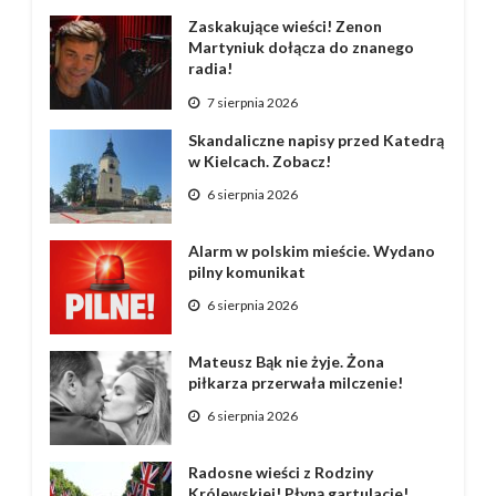
Zaskakujące wieści! Zenon
Martyniuk dołącza do znanego
radia!
7 sierpnia 2026
Skandaliczne napisy przed Katedrą
w Kielcach. Zobacz!
6 sierpnia 2026
Alarm w polskim mieście. Wydano
pilny komunikat
6 sierpnia 2026
Mateusz Bąk nie żyje. Żona
piłkarza przerwała milczenie!
6 sierpnia 2026
Radosne wieści z Rodziny
Królewskiej! Płyną gartulacje!