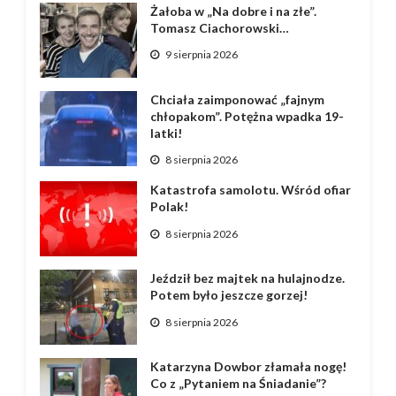
Żałoba w „Na dobre i na złe”.
Tomasz Ciachorowski…
9 sierpnia 2026
Chciała zaimponować „fajnym
chłopakom”. Potężna wpadka 19-
latki!
8 sierpnia 2026
Katastrofa samolotu. Wśród ofiar
Polak!
8 sierpnia 2026
Jeździł bez majtek na hulajnodze.
Potem było jeszcze gorzej!
8 sierpnia 2026
Katarzyna Dowbor złamała nogę!
Co z „Pytaniem na Śniadanie”?