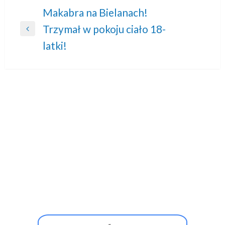
Nawigacja
Makabra na Bielanach!
Trzymał w pokoju ciało 18-
wpisu
Previous
latki!
Post