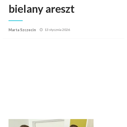
bielany areszt
Posted
Marta Szczecin
13 stycznia 2026
on