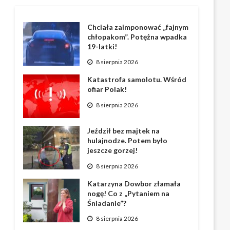
Chciała zaimponować „fajnym
chłopakom”. Potężna wpadka
19-latki!
8 sierpnia 2026
Katastrofa samolotu. Wśród
ofiar Polak!
8 sierpnia 2026
Jeździł bez majtek na
hulajnodze. Potem było
jeszcze gorzej!
8 sierpnia 2026
Katarzyna Dowbor złamała
nogę! Co z „Pytaniem na
Śniadanie”?
8 sierpnia 2026