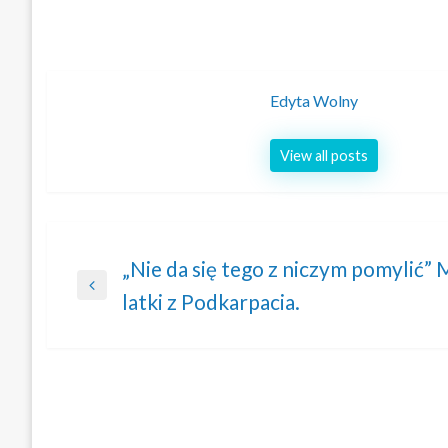
Edyta Wolny
View all posts
Nawigacja
„Nie da się tego z niczym pomylić”
Previous
latki z Podkarpacia.
wpisu
Post