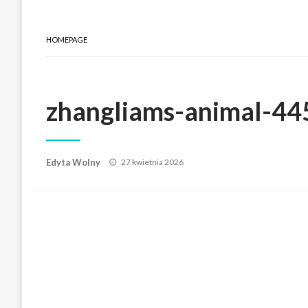
HOMEPAGE
zhangliams-animal-4
Posted
Edyta Wolny
27 kwietnia 2026
on