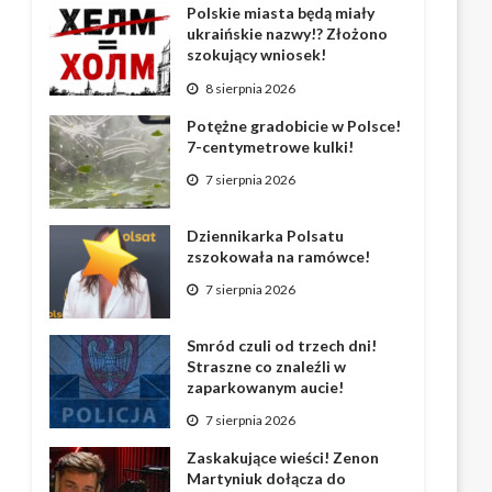
Polskie miasta będą miały
ukraińskie nazwy!? Złożono
szokujący wniosek!
8 sierpnia 2026
Potężne gradobicie w Polsce!
7-centymetrowe kulki!
7 sierpnia 2026
Dziennikarka Polsatu
zszokowała na ramówce!
7 sierpnia 2026
Smród czuli od trzech dni!
Straszne co znaleźli w
zaparkowanym aucie!
7 sierpnia 2026
Zaskakujące wieści! Zenon
Martyniuk dołącza do