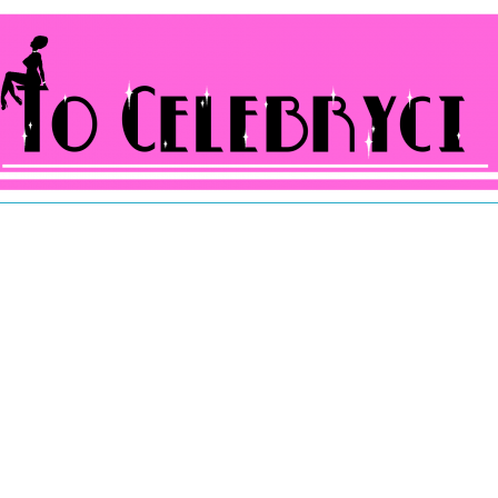
ocelebryci.pl