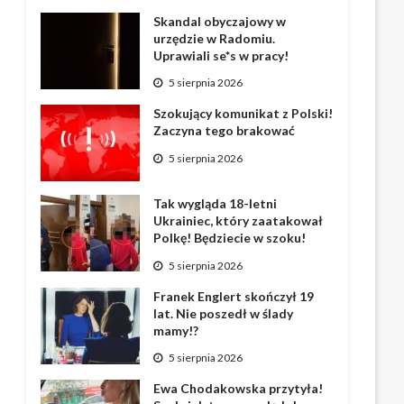
Skandal obyczajowy w
urzędzie w Radomiu.
Uprawiali se*s w pracy!
5 sierpnia 2026
Szokujący komunikat z Polski!
Zaczyna tego brakować
5 sierpnia 2026
Tak wygląda 18-letni
Ukrainiec, który zaatakował
Polkę! Będziecie w szoku!
5 sierpnia 2026
Franek Englert skończył 19
lat. Nie poszedł w ślady
mamy!?
5 sierpnia 2026
Ewa Chodakowska przytyła!