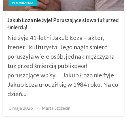
WYDARZENIA
Jakub Łoza nie żyje! Poruszające słowa tuż przed
śmiercią!
Nie żyje 41-letni Jakub Łoza – aktor,
trener i kulturysta. Jego nagła śmierć
poruszyła wiele osób, jednak mężczyzna
tuż przed śmiercią publikował
poruszające wpisy. Jakub Łoza nie żyje
Jakub Łoza urodził się w 1984 roku. Na co
dzień…
Posted
5 maja 2026
Marta Szczecin
on