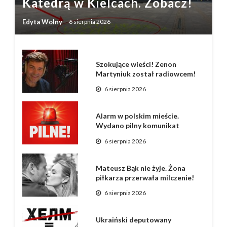
Katedrą w Kielcach. Zobacz!
Edyta Wolny
6 sierpnia 2026
Szokujące wieści! Zenon
Martyniuk został radiowcem!
6 sierpnia 2026
Alarm w polskim mieście.
Wydano pilny komunikat
6 sierpnia 2026
Mateusz Bąk nie żyje. Żona
piłkarza przerwała milczenie!
6 sierpnia 2026
Ukraiński deputowany