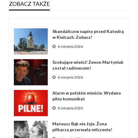
ZOBACZ TAKŻE
Skandaliczne napisy przed Katedrą
w Kielcach. Zobacz!
6 sierpnia 2026
Szokujące wieści! Zenon Martyniuk
został radiowcem!
6 sierpnia 2026
Alarm w polskim mieście. Wydano
pilny komunikat
6 sierpnia 2026
Mateusz Bąk nie żyje. Żona
piłkarza przerwała milczenie!