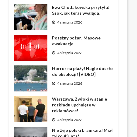
Ewa Chodakowska przytyła!
Szok, jak teraz wygląda!
4 sierpnia 2026
Potężny pożar! Masowe
ewakuacje
4 sierpnia 2026
Horror na plaży! Nagle doszło
do eksplozji! [VIDEO]
4 sierpnia 2026
Warszawa. Zwłoki w stanie
rozkładu upchnięte w
reklamówce!
4 sierpnia 2026
Nie żyje polski bramkarz! Miał
tylko 43 lata!