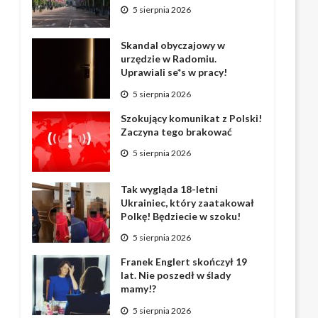
5 sierpnia 2026
Skandal obyczajowy w
urzędzie w Radomiu.
Uprawiali se*s w pracy!
5 sierpnia 2026
Szokujący komunikat z Polski!
Zaczyna tego brakować
5 sierpnia 2026
Tak wygląda 18-letni
Ukrainiec, który zaatakował
Polkę! Będziecie w szoku!
5 sierpnia 2026
Franek Englert skończył 19
lat. Nie poszedł w ślady
mamy!?
5 sierpnia 2026