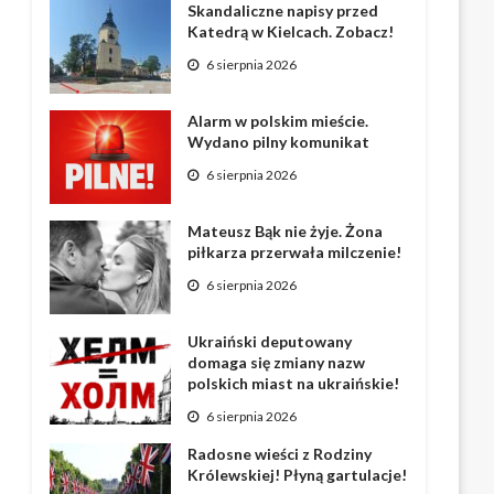
Skandaliczne napisy przed
Katedrą w Kielcach. Zobacz!
6 sierpnia 2026
Alarm w polskim mieście.
Wydano pilny komunikat
6 sierpnia 2026
Mateusz Bąk nie żyje. Żona
piłkarza przerwała milczenie!
6 sierpnia 2026
Ukraiński deputowany
domaga się zmiany nazw
polskich miast na ukraińskie!
6 sierpnia 2026
Radosne wieści z Rodziny
Królewskiej! Płyną gartulacje!