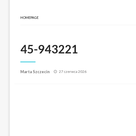
HOMEPAGE
45-943221
Posted
Marta Szczecin
27 czerwca 2026
on