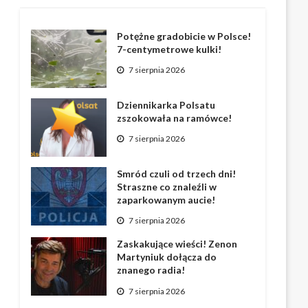
Potężne gradobicie w Polsce!
7-centymetrowe kulki!
7 sierpnia 2026
Dziennikarka Polsatu
zszokowała na ramówce!
7 sierpnia 2026
Smród czuli od trzech dni!
Straszne co znaleźli w
zaparkowanym aucie!
7 sierpnia 2026
Zaskakujące wieści! Zenon
Martyniuk dołącza do
znanego radia!
7 sierpnia 2026