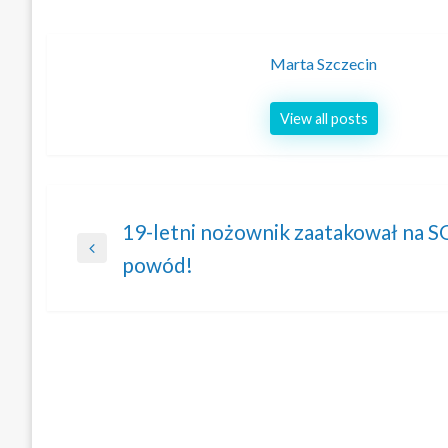
Marta Szczecin
View all posts
Nawigacja
19-letni nożownik zaatakował na S
Previous
powód!
wpisu
Post