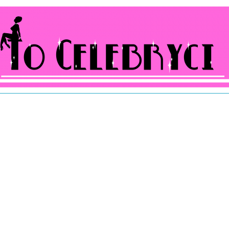
ocelebryci.pl