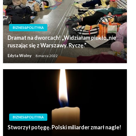
BIZNES&POLITYKA
Dramat na dworcach! „Widziałam piekło, nie
ruszając się z Warszawy. Ryczę.”
Edyta Wolny
8 marca 2022
BIZNES&POLITYKA
Stworzył potęgę. Polski miliarder zmarł nagle!