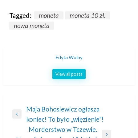
Tagged:
moneta
moneta 10 zł.
nowa moneta
Edyta Wolny
View all posts
Nawigacja
Maja Bohosiewicz ogłasza
Previous
koniec! To było „więzienie”!
wpisu
Post
Morderstwo w Tczewie.