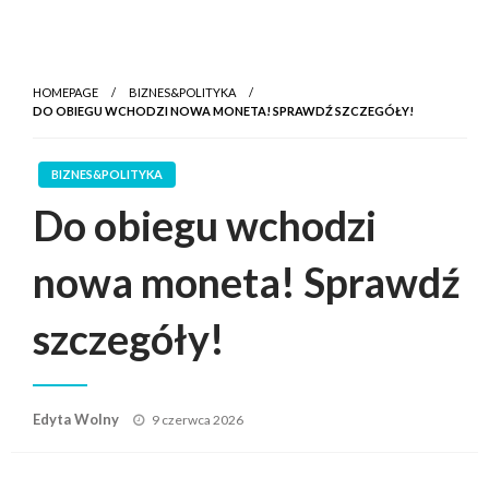
HOMEPAGE
BIZNES&POLITYKA
DO OBIEGU WCHODZI NOWA MONETA! SPRAWDŹ SZCZEGÓŁY!
BIZNES&POLITYKA
Do obiegu wchodzi
nowa moneta! Sprawdź
szczegóły!
Posted
Edyta Wolny
9 czerwca 2026
on