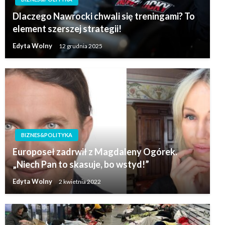
Dlaczego Nawrocki chwali się treningami? To
element szerszej strategii!
Edyta Wolny
12 grudnia 2025
BIZNES&POLITYKA
Europoseł zadrwił z Magdaleny Ogórek.
„Niech Pan to skasuje, bo wstyd!”
Edyta Wolny
2 kwietnia 2022