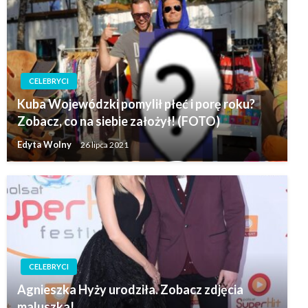
CELEBRYCI
Kuba Wojewódzki pomylił płeć i porę roku?
Zobacz, co na siebie założył! (FOTO)
Edyta Wolny
26 lipca 2021
CELEBRYCI
Agnieszka Hyży urodziła. Zobacz zdjęcia
maluszka!