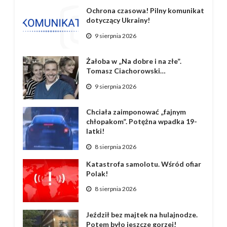
Ochrona czasowa! Pilny komunikat
dotyczący Ukrainy!
9 sierpnia 2026
Żałoba w „Na dobre i na złe”.
Tomasz Ciachorowski…
9 sierpnia 2026
Chciała zaimponować „fajnym
chłopakom”. Potężna wpadka 19-
latki!
8 sierpnia 2026
Katastrofa samolotu. Wśród ofiar
Polak!
8 sierpnia 2026
Jeździł bez majtek na hulajnodze.
Potem było jeszcze gorzej!