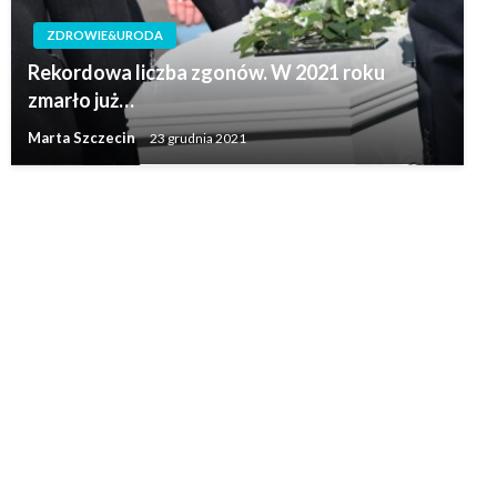
ZDROWIE&URODA
Rekordowa liczba zgonów. W 2021 roku
zmarło już…
Marta Szczecin
23 grudnia 2021