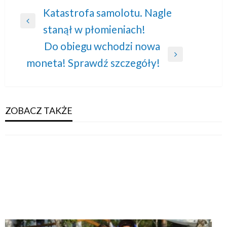
Nawigacja
Katastrofa samolotu. Nagle
Previous
stanął w płomieniach!
wpisu
Post
Do obiegu wchodzi nowa
Next
moneta! Sprawdź szczegóły!
Post
ZOBACZ TAKŻE