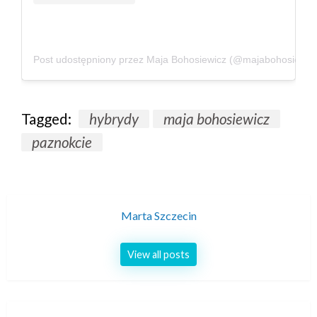
Post udostępniony przez Maja Bohosiewicz (@majabohosiewic
Tagged:
hybrydy
maja bohosiewicz
paznokcie
Marta Szczecin
View all posts