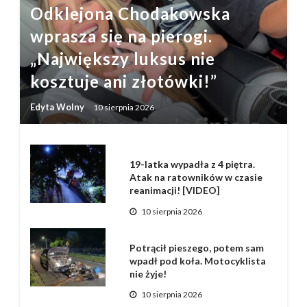
Odklejona Chodakowska
wprasza się na pierogi.
„Największy luksus nie
kosztuje ani złotówki!”
Edyta Wolny
10 sierpnia 2026
19-latka wypadła z 4 piętra.
Atak na ratowników w czasie
reanimacji! [VIDEO]
10 sierpnia 2026
Potrącił pieszego, potem sam
wpadł pod koła. Motocyklista
nie żyje!
10 sierpnia 2026