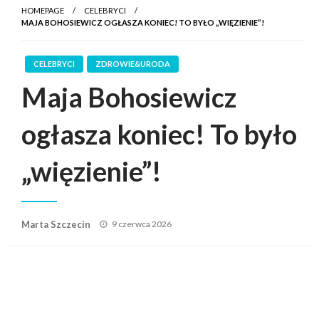
HOMEPAGE
CELEBRYCI
MAJA BOHOSIEWICZ OGŁASZA KONIEC! TO BYŁO „WIĘZIENIE”!
CELEBRYCI
ZDROWIE&URODA
Maja Bohosiewicz
ogłasza koniec! To było
„więzienie”!
Posted
Marta Szczecin
9 czerwca 2026
on