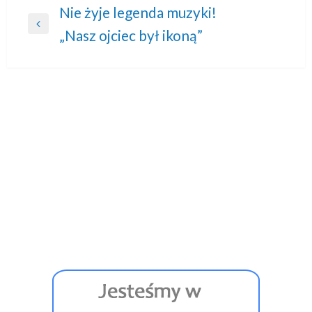
Nawigacja
Nie żyje legenda muzyki!
Previous
„Nasz ojciec był ikoną”
wpisu
Post