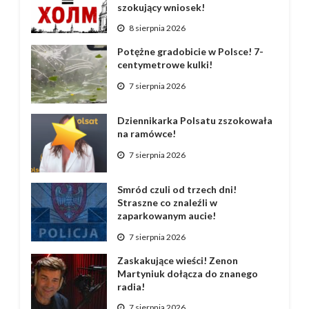
szokujący wniosek!
8 sierpnia 2026
Potężne gradobicie w Polsce! 7-
centymetrowe kulki!
7 sierpnia 2026
Dziennikarka Polsatu zszokowała
na ramówce!
7 sierpnia 2026
Smród czuli od trzech dni!
Straszne co znaleźli w
zaparkowanym aucie!
7 sierpnia 2026
Zaskakujące wieści! Zenon
Martyniuk dołącza do znanego
radia!
7 sierpnia 2026