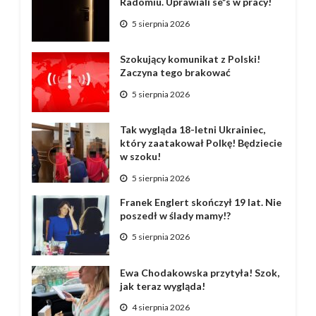
Radomiu. Uprawiali se*s w pracy!
5 sierpnia 2026
Szokujący komunikat z Polski!
Zaczyna tego brakować
5 sierpnia 2026
Tak wygląda 18-letni Ukrainiec,
który zaatakował Polkę! Będziecie
w szoku!
5 sierpnia 2026
Franek Englert skończył 19 lat. Nie
poszedł w ślady mamy!?
5 sierpnia 2026
Ewa Chodakowska przytyła! Szok,
jak teraz wygląda!
4 sierpnia 2026