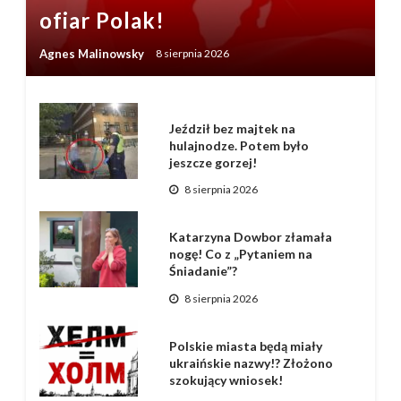
ofiar Polak!
Agnes Malinowsky
8 sierpnia 2026
Jeździł bez majtek na
hulajnodze. Potem było
jeszcze gorzej!
8 sierpnia 2026
Katarzyna Dowbor złamała
nogę! Co z „Pytaniem na
Śniadanie”?
8 sierpnia 2026
Polskie miasta będą miały
ukraińskie nazwy!? Złożono
szokujący wniosek!