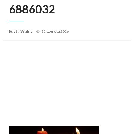
6886032
Posted
Edyta Wolny
23 czerwca 2026
on