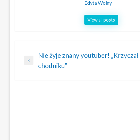
Edyta Wolny
View all posts
Nawigacja
Nie żyje znany youtuber! „Krzyczał 
Previous
chodniku”
wpisu
Post