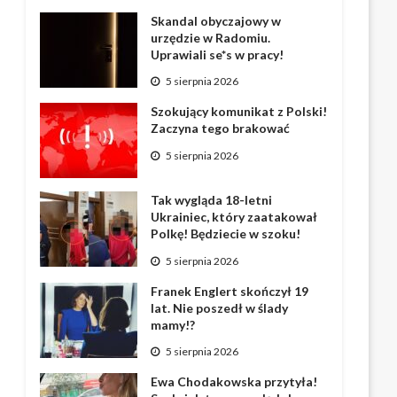
Skandal obyczajowy w
urzędzie w Radomiu.
Uprawiali se*s w pracy!
5 sierpnia 2026
Szokujący komunikat z Polski!
Zaczyna tego brakować
5 sierpnia 2026
Tak wygląda 18-letni
Ukrainiec, który zaatakował
Polkę! Będziecie w szoku!
5 sierpnia 2026
Franek Englert skończył 19
lat. Nie poszedł w ślady
mamy!?
5 sierpnia 2026
Ewa Chodakowska przytyła!