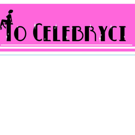
ocelebryci.pl