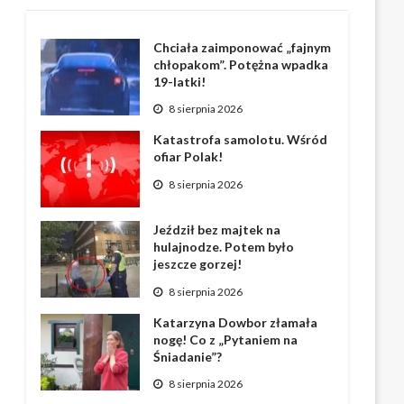
Chciała zaimponować „fajnym
chłopakom”. Potężna wpadka
19-latki!
8 sierpnia 2026
Katastrofa samolotu. Wśród
ofiar Polak!
8 sierpnia 2026
Jeździł bez majtek na
hulajnodze. Potem było
jeszcze gorzej!
8 sierpnia 2026
Katarzyna Dowbor złamała
nogę! Co z „Pytaniem na
Śniadanie”?
8 sierpnia 2026