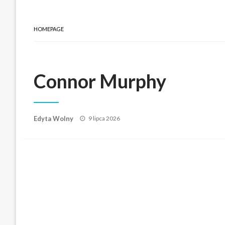
HOMEPAGE
Connor Murphy
Posted
Edyta Wolny
9 lipca 2026
on