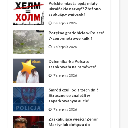
Polskie miasta będą miały
ukraińskie nazwy!? Złożono
szokujący wniosek!
8 sierpnia 2026
Potężne gradobicie w Polsce!
7-centymetrowe kulki!
7 sierpnia 2026
Dziennikarka Polsatu
zszokowała na ramówce!
7 sierpnia 2026
Smród czuli od trzech dni!
Straszne co znaleźli w
zaparkowanym aucie!
7 sierpnia 2026
Zaskakujące wieści! Zenon
Martyniuk dołącza do